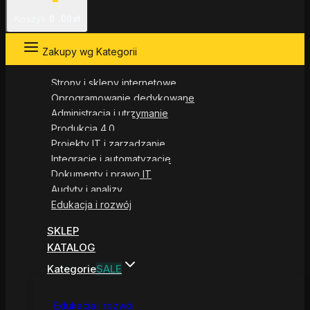
Koszyk
0
.00zł
Zakupy wg Kategorii
Strony i sklepy internetowe
Oprogramowanie dedykowane
Administracja i utrzymanie
Produkcja 4.0
Projekty IT i zarządzanie
Integracje i automatyzacje
Dokumenty i prawo IT
Audyty i analizy
Edukacja i rozwój
SKLEP
KATALOG
Kategorie
SALE
Edukacja i rozwój