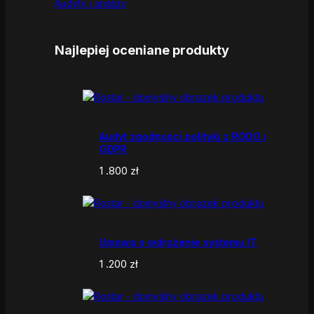
Audyty i analizy
Najlepiej oceniane produkty
Audyt zgodności polityki z RODO i
GDPR
1 .800
zł
Umowa o wdrożenie systemu IT
1 .200
zł