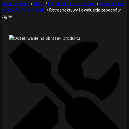
Strona główna
/
Sklep
/
Projekty IT i zarządzanie
/
Prowadzenie
projektów Scrum/Agile
/
Retrospektywy i ewaluacja procesów
Agile