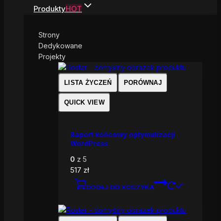
Produkty
HOT
Strony
Dedykowane
Projekty
LISTA ŻYCZEŃ
PORÓWNAJ
QUICK VIEW
Raport końcowy optymalizacji
WordPress
0
z 5
517
zł
DODAJ DO KOSZYKA