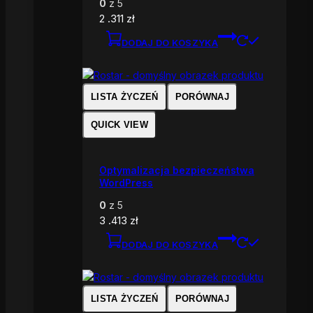
0
z 5
2 .311
zł
DODAJ DO KOSZYKA
LISTA ŻYCZEŃ
PORÓWNAJ
QUICK VIEW
Optymalizacja bezpieczeństwa
WordPress
0
z 5
3 .413
zł
DODAJ DO KOSZYKA
LISTA ŻYCZEŃ
PORÓWNAJ