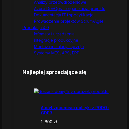
Analizy przedwdrożeniowe
Azure DevOps – organizacja projektu
Dokumentacja IT i specyfikacje
Prowadzenie projektów Scrum/Agile
Produkcja 4.0
Infomaty i urządzenia
Integracje produkcyjne
Montaż i instalacja sprzętu
Systemy MES, APS, ERP
Najlepiej sprzedające się
Audyt zgodności polityki z RODO i
GDPR
1 .800
zł