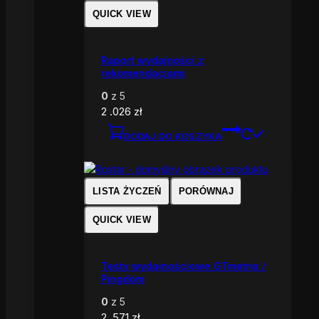
QUICK VIEW
Raport wydajności z
rekomendacjami
0
z 5
2 .026
zł
DODAJ DO KOSZYKA
LISTA ŻYCZEŃ
PORÓWNAJ
QUICK VIEW
Testy wydajnościowe GTmetrix /
Pingdom
0
z 5
2 .571
zł