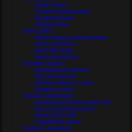
Praktyki i staże IT
Programy przebranżowienia
Społeczność Rostar
Szkolenia dla firm
Audyty i analizy
Analizy wydajności i bezpieczeństwa
Audyty projektowe IT
Audyty SEO i WCAG
Raporty wdrożeniowe
Dokumenty i prawo IT
Dokumentacja przetargowa
Oferty informatyczne
Polityka prywatności i cookies
Regulaminy i umowy
Integracje i automatyzacje
Automatyzacja procesów (spidery, API)
Import i synchronizacja danych
Integracje ERP / CRM
Powiadomienia i raporty
Projekty IT i zarządzanie