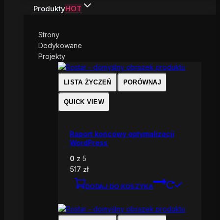
Produkty
HOT
Strony
Dedykowane
Projekty
LISTA ŻYCZEŃ
PORÓWNAJ
QUICK VIEW
Raport końcowy optymalizacji
WordPress
0
z 5
517
zł
DODAJ DO KOSZYKA