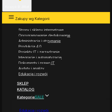
Koszyk
0
.00zł
Zakupy wg Kategorii
Strony i sklepy internetowe
Oprogramowanie dedykowane
Administracja i utrzymanie
Produkcja 4.0
Projekty IT i zarządzanie
Integracje i automatyzacje
Dokumenty i prawo IT
Audyty i analizy
Edukacja i rozwój
SKLEP
KATALOG
Kategorie
SALE
Edukacja i rozwój