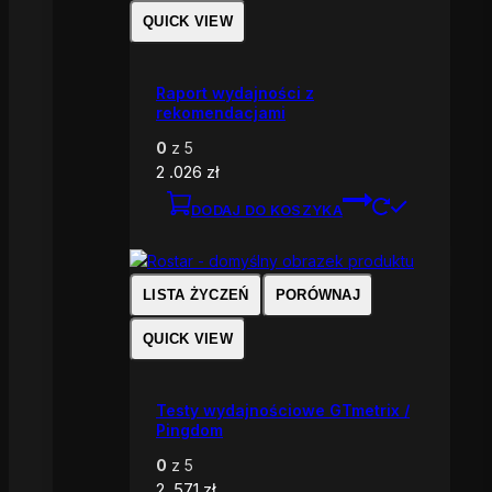
QUICK VIEW
Raport wydajności z
rekomendacjami
0
z 5
2 .026
zł
DODAJ DO KOSZYKA
LISTA ŻYCZEŃ
PORÓWNAJ
QUICK VIEW
Testy wydajnościowe GTmetrix /
Pingdom
0
z 5
2 .571
zł