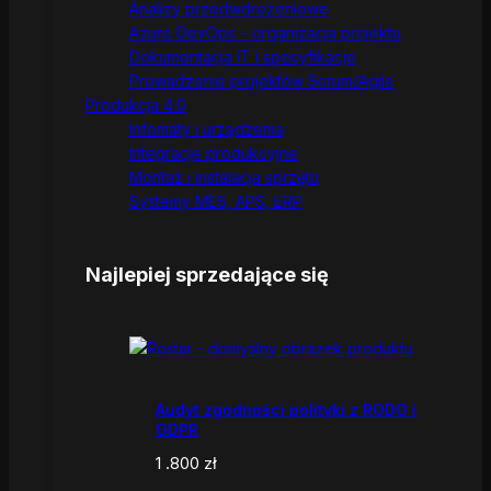
Analizy przedwdrożeniowe
Azure DevOps – organizacja projektu
Dokumentacja IT i specyfikacje
Prowadzenie projektów Scrum/Agile
Produkcja 4.0
Infomaty i urządzenia
Integracje produkcyjne
Montaż i instalacja sprzętu
Systemy MES, APS, ERP
Najlepiej sprzedające się
Audyt zgodności polityki z RODO i
GDPR
1 .800
zł