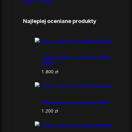
Audyty i analizy
Najlepiej oceniane produkty
Audyt zgodności polityki z RODO i
GDPR
1 .800
zł
Umowa o wdrożenie systemu IT
1 .200
zł