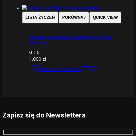
LISTA ŻYCZEŃ
PORÓWNAJ
QUICK VIEW
Ustalanie wymagań użytkownika (User
Stories)
0
z 5
1 .800
zł
DODAJ DO KOSZYKA
Zapisz się do Newslettera