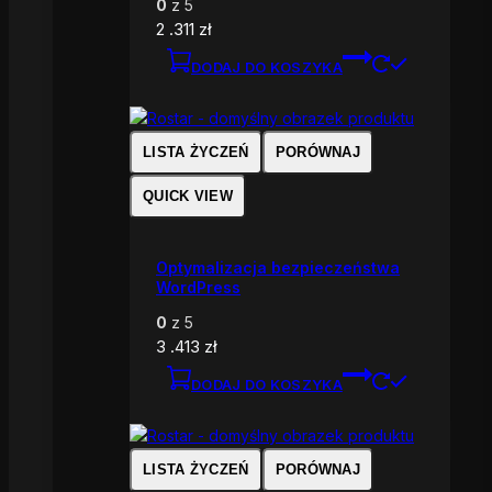
0
z 5
2 .311
zł
DODAJ DO KOSZYKA
LISTA ŻYCZEŃ
PORÓWNAJ
QUICK VIEW
Optymalizacja bezpieczeństwa
WordPress
0
z 5
3 .413
zł
DODAJ DO KOSZYKA
LISTA ŻYCZEŃ
PORÓWNAJ