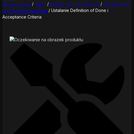
Strona główna
/
Sklep
/
Projekty IT i zarządzanie
/
Prowadzenie
projektów Scrum/Agile
/
Ustalanie Definition of Done i
Acceptance Criteria