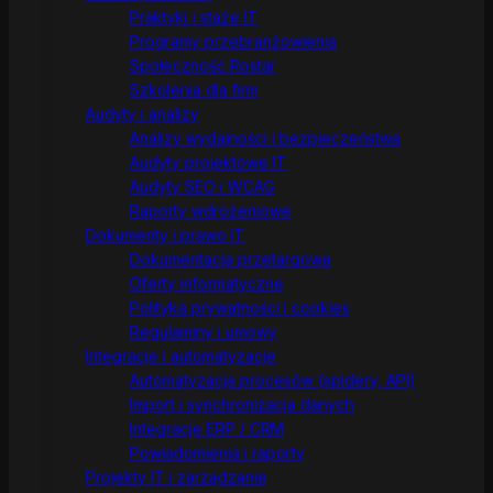
Praktyki i staże IT
Programy przebranżowienia
Społeczność Rostar
Szkolenia dla firm
Audyty i analizy
Analizy wydajności i bezpieczeństwa
Audyty projektowe IT
Audyty SEO i WCAG
Raporty wdrożeniowe
Dokumenty i prawo IT
Dokumentacja przetargowa
Oferty informatyczne
Polityka prywatności i cookies
Regulaminy i umowy
Integracje i automatyzacje
Automatyzacja procesów (spidery, API)
Import i synchronizacja danych
Integracje ERP / CRM
Powiadomienia i raporty
Projekty IT i zarządzanie