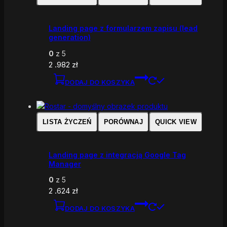
Landing page z formularzem zapisu (lead
generation)
0
z 5
2 .982
zł
DODAJ DO KOSZYKA
LISTA ŻYCZEŃ
PORÓWNAJ
QUICK VIEW
Landing page z integracją Google Tag
Manager
0
z 5
2 .624
zł
DODAJ DO KOSZYKA