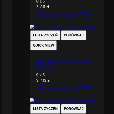
0
z 5
2 .311
zł
DODAJ DO KOSZYKA
LISTA ŻYCZEŃ
PORÓWNAJ
QUICK VIEW
Optymalizacja bezpieczeństwa
WordPress
0
z 5
3 .413
zł
DODAJ DO KOSZYKA
LISTA ŻYCZEŃ
PORÓWNAJ