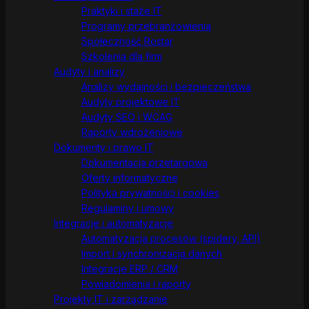
Praktyki i staże IT
Programy przebranżowienia
Społeczność Rostar
Szkolenia dla firm
Audyty i analizy
Analizy wydajności i bezpieczeństwa
Audyty projektowe IT
Audyty SEO i WCAG
Raporty wdrożeniowe
Dokumenty i prawo IT
Dokumentacja przetargowa
Oferty informatyczne
Polityka prywatności i cookies
Regulaminy i umowy
Integracje i automatyzacje
Automatyzacja procesów (spidery, API)
Import i synchronizacja danych
Integracje ERP / CRM
Powiadomienia i raporty
Projekty IT i zarządzanie