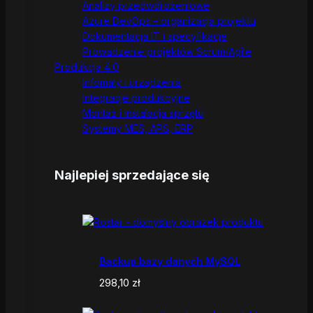
Analizy przedwdrożeniowe
Azure DevOps – organizacja projektu
Dokumentacja IT i specyfikacje
Prowadzenie projektów Scrum/Agile
Produkcja 4.0
Infomaty i urządzenia
Integracje produkcyjne
Montaż i instalacja sprzętu
Systemy MES, APS, ERP
Najlepiej sprzedające się
Backup bazy danych MySQL
298,10
zł