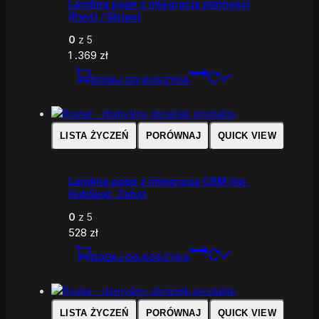
Landing page z integracją płatności
(PayU / Stripe)
0
z 5
1 .369
zł
DODAJ DO KOSZYKA
LISTA ŻYCZEŃ
PORÓWNAJ
QUICK VIEW
Landing page z integracją CRM (np.
HubSpot, Zoho)
0
z 5
528
zł
DODAJ DO KOSZYKA
LISTA ŻYCZEŃ
PORÓWNAJ
QUICK VIEW