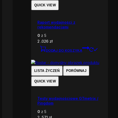
QUICK VIEW
Raport wydajności z
rekomendacjami
0
z 5
2 .026
zł
DODAJ DO KOSZYKA
LISTA ŻYCZEŃ
PORÓWNAJ
QUICK VIEW
Testy wydajnościowe GTmetrix /
Pingdom
0
z 5
2 .571
zł