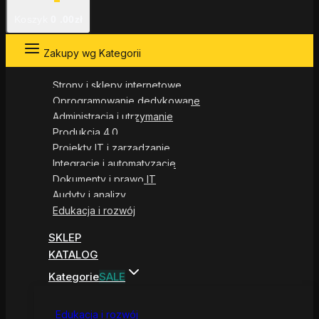
Koszyk
0
.00zł
Zakupy wg Kategorii
Strony i sklepy internetowe
Oprogramowanie dedykowane
Administracja i utrzymanie
Produkcja 4.0
Projekty IT i zarządzanie
Integracje i automatyzacje
Dokumenty i prawo IT
Audyty i analizy
Edukacja i rozwój
SKLEP
KATALOG
Kategorie
SALE
Edukacja i rozwój