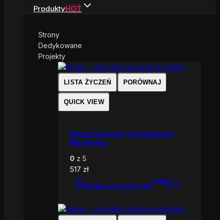
Produkty
HOT
Strony
Dedykowane
Projekty
LISTA ŻYCZEŃ
PORÓWNAJ
QUICK VIEW
Raport końcowy optymalizacji
WordPress
0
z 5
517
zł
DODAJ DO KOSZYKA