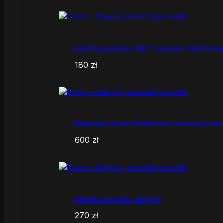
Hosting aplikacji PHP / Laravel / StarFram
180
zł
Migracja strony WordPress na nowy serw
600
zł
Aktualizacja baz danych
270
zł