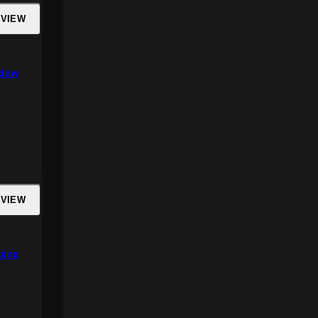
 VIEW
rdów
 VIEW
ginx