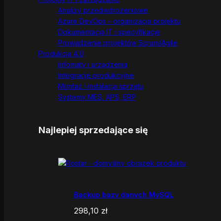
Analizy przedwdrożeniowe
Azure DevOps – organizacja projektu
Dokumentacja IT i specyfikacje
Prowadzenie projektów Scrum/Agile
Produkcja 4.0
Infomaty i urządzenia
Integracje produkcyjne
Montaż i instalacja sprzętu
Systemy MES, APS, ERP
Najlepiej sprzedające się
Backup bazy danych MySQL
298,10
zł