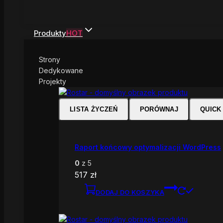
Produkty
HOT
Strony
Dedykowane
Projekty
LISTA ŻYCZEŃ
PORÓWNAJ
QUICK
Raport końcowy optymalizacji WordPress
0
z 5
517
zł
DODAJ DO KOSZYKA