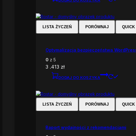
LISTA ŻYCZEŃ
PORÓWNAJ
QUICK
Optymalizacja bezpieczeństwa WordPres
0
z 5
3 .413
zł
DODAJ DO KOSZYKA
LISTA ŻYCZEŃ
PORÓWNAJ
QUICK
Raport wydajności z rekomendacjami