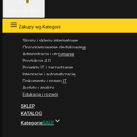
0
Koszyk
0
.00zł
Zakupy wg Kategorii
Strony i sklepy internetowe
Oprogramowanie dedykowane
Administracja i utrzymanie
Produkcja 4.0
Projekty IT i zarządzanie
Integracje i automatyzacje
Dokumenty i prawo IT
Audyty i analizy
Edukacja i rozwój
SKLEP
KATALOG
Kategorie
SALE