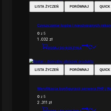
LISTA ŻYCZEŃ
PORÓWNAJ
QUICK
Czyszczenie logów i nieużywanych reko
0
z 5
1 .032
zł
DODAJ DO KOSZYKA
LISTA ŻYCZEŃ
PORÓWNAJ
QUICK
Weryfikacja konfiguracji serwera PHP / N
0
z 5
2 .311
zł
DODAJ DO KOSZYKA