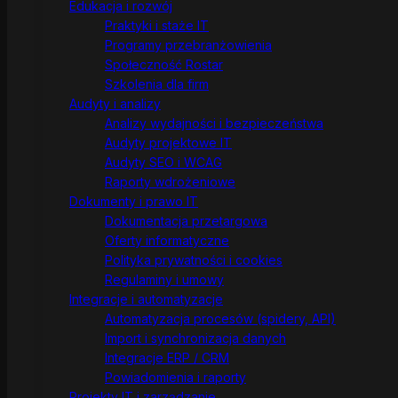
Edukacja i rozwój
Praktyki i staże IT
Programy przebranżowienia
Społeczność Rostar
Szkolenia dla firm
Audyty i analizy
Analizy wydajności i bezpieczeństwa
Audyty projektowe IT
Audyty SEO i WCAG
Raporty wdrożeniowe
Dokumenty i prawo IT
Dokumentacja przetargowa
Oferty informatyczne
Polityka prywatności i cookies
Regulaminy i umowy
Integracje i automatyzacje
Automatyzacja procesów (spidery, API)
Import i synchronizacja danych
Integracje ERP / CRM
Powiadomienia i raporty
Projekty IT i zarządzanie