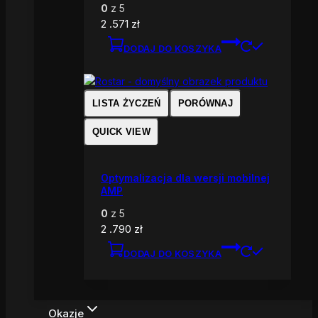
0
z 5
2 .571
zł
DODAJ DO KOSZYKA
LISTA ŻYCZEŃ
PORÓWNAJ
QUICK VIEW
Optymalizacja dla wersji mobilnej
AMP
0
z 5
2 .790
zł
DODAJ DO KOSZYKA
Okazje