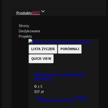
Produkty
HOT
Strony
Dedykowane
Projekty
LISTA ŻYCZEŃ
PORÓWNAJ
QUICK VIEW
Raport końcowy optymalizacji
WordPress
0
z 5
517
zł
DODAJ DO KOSZYKA