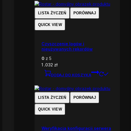
LISTA ŻYCZEŃ
PORÓWNAJ
QUICK VIEW
Czyszczenie logów i
nieużywanych rekordów
0
z 5
1 .032
zł
DODAJ DO KOSZYKA
LISTA ŻYCZEŃ
PORÓWNAJ
QUICK VIEW
Weryfikacja konfiguracji serwera