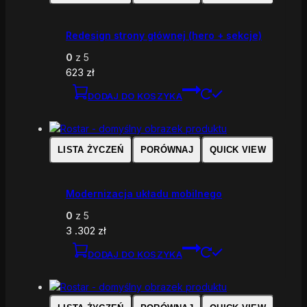
Redesign strony głównej (hero + sekcje)
0
z 5
623
zł
DODAJ DO KOSZYKA
LISTA ŻYCZEŃ
PORÓWNAJ
QUICK VIEW
Modernizacja układu mobilnego
0
z 5
3 .302
zł
DODAJ DO KOSZYKA