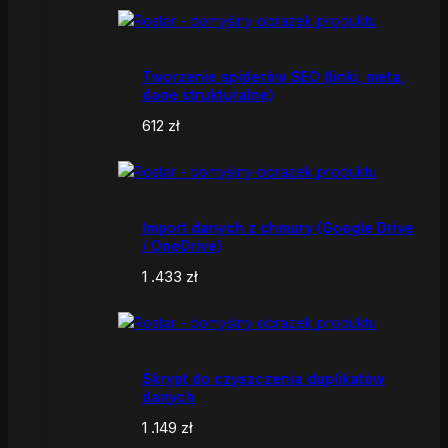
Tworzenie spiderów SEO (linki, meta,
dane strukturalne)
612
zł
Import danych z chmury (Google Drive
/ OneDrive)
1 .433
zł
Skrypt do czyszczenia duplikatów
danych
1 .149
zł