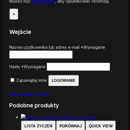
Musisz być
zalogowany
, aby opublikować recenzję.
×
Wejście
Nazwa użytkownika lub adres e-mail
*
Wymagane
Hasło
*
Wymagane
Zapamiętaj mnie
LOGOWANIE
Nie pamiętasz hasła?
Podobne produkty
LISTA ŻYCZEŃ
PORÓWNAJ
QUICK VIEW