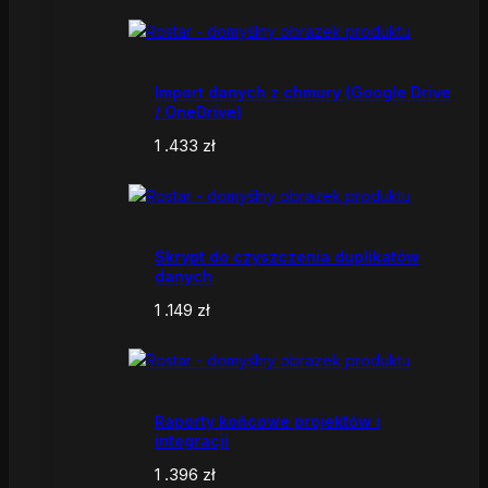
Import danych z chmury (Google Drive
/ OneDrive)
1 .433
zł
Skrypt do czyszczenia duplikatów
danych
1 .149
zł
Raporty końcowe projektów i
integracji
1 .396
zł