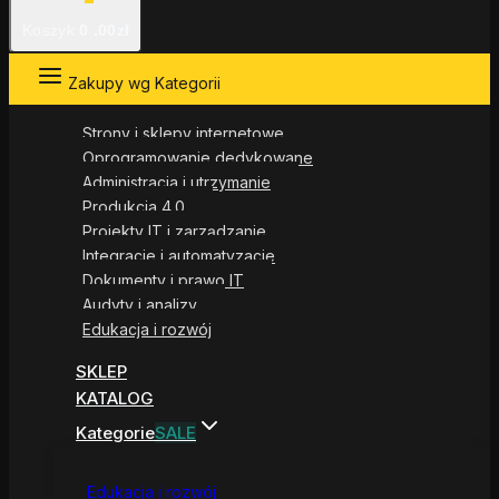
Koszyk
0
.00zł
Zakupy wg Kategorii
Strony i sklepy internetowe
Oprogramowanie dedykowane
Administracja i utrzymanie
Produkcja 4.0
Projekty IT i zarządzanie
Integracje i automatyzacje
Dokumenty i prawo IT
Audyty i analizy
Edukacja i rozwój
SKLEP
KATALOG
Kategorie
SALE
Edukacja i rozwój