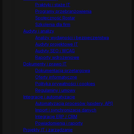
Praktyki i staże IT
Programy przebranżowienia
Społeczność Rostar
Szkolenia dla firm
Audyty i analizy
Analizy wydajności i bezpieczeństwa
Audyty projektowe IT
Audyty SEO i WCAG
Raporty wdrożeniowe
Dokumenty i prawo IT
Dokumentacja przetargowa
Oferty informatyczne
Polityka prywatności i cookies
Regulaminy i umowy
Integracje i automatyzacje
Automatyzacja procesów (spidery, API)
Import i synchronizacja danych
Integracje ERP / CRM
Powiadomienia i raporty
Projekty IT i zarządzanie