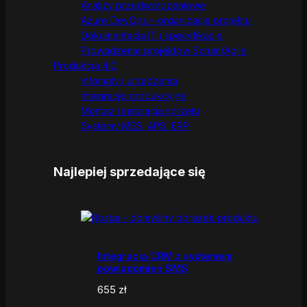
Analizy przedwdrożeniowe
Azure DevOps – organizacja projektu
Dokumentacja IT i specyfikacje
Prowadzenie projektów Scrum/Agile
Produkcja 4.0
Infomaty i urządzenia
Integracje produkcyjne
Montaż i instalacja sprzętu
Systemy MES, APS, ERP
Najlepiej sprzedające się
Integracja CRM z systemem
powiadomień SMS
655
zł