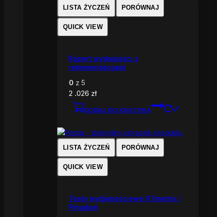
LISTA ŻYCZEŃ
PORÓWNAJ
QUICK VIEW
Raport wydajności z
rekomendacjami
0
z 5
2 .026
zł
DODAJ DO KOSZYKA
LISTA ŻYCZEŃ
PORÓWNAJ
QUICK VIEW
Testy wydajnościowe GTmetrix /
Pingdom