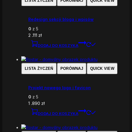
LISTA ŻYCZEŃ
PORÓWNAJ
QUICK VIEW
Redesign sekcji bloga i wpisów
0
z 5
2 .111
zł
DODAJ DO KOSZYKA
LISTA ŻYCZEŃ
PORÓWNAJ
QUICK VIEW
Projekt nowego logo i favicon
0
z 5
1 .890
zł
DODAJ DO KOSZYKA