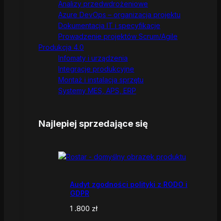
Analizy przedwdrożeniowe
Azure DevOps – organizacja projektu
Dokumentacja IT i specyfikacje
Prowadzenie projektów Scrum/Agile
Produkcja 4.0
Infomaty i urządzenia
Integracje produkcyjne
Montaż i instalacja sprzętu
Systemy MES, APS, ERP
Najlepiej sprzedające się
Audyt zgodności polityki z RODO i
GDPR
1 .800
zł