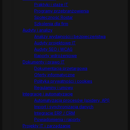
Praktyki i staże IT
Programy przebranżowienia
Społeczność Rostar
Szkolenia dla firm
Audyty i analizy
Analizy wydajności i bezpieczeństwa
Audyty projektowe IT
Audyty SEO i WCAG
Raporty wdrożeniowe
Dokumenty i prawo IT
Dokumentacja przetargowa
Oferty informatyczne
Polityka prywatności i cookies
Regulaminy i umowy
Integracje i automatyzacje
Automatyzacja procesów (spidery, API)
Import i synchronizacja danych
Integracje ERP / CRM
Powiadomienia i raporty
Projekty IT i zarządzanie