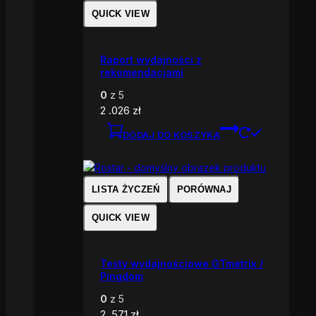
QUICK VIEW
Raport wydajności z
rekomendacjami
0
z 5
2 .026
zł
DODAJ DO KOSZYKA
LISTA ŻYCZEŃ
PORÓWNAJ
QUICK VIEW
Testy wydajnościowe GTmetrix /
Pingdom
0
z 5
2 .571
zł