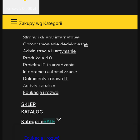
Koszyk
0
.00zł
Zakupy wg Kategorii
Strony i sklepy internetowe
Oprogramowanie dedykowane
Administracja i utrzymanie
Produkcja 4.0
Projekty IT i zarządzanie
Integracje i automatyzacje
Dokumenty i prawo IT
Audyty i analizy
Edukacja i rozwój
SKLEP
KATALOG
Kategorie
SALE
Edukacja i rozwój