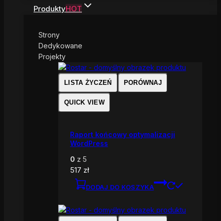
Produkty
HOT
Strony
Dedykowane
Projekty
LISTA ŻYCZEŃ
PORÓWNAJ
QUICK VIEW
Raport końcowy optymalizacji
WordPress
0
z 5
517
zł
DODAJ DO KOSZYKA