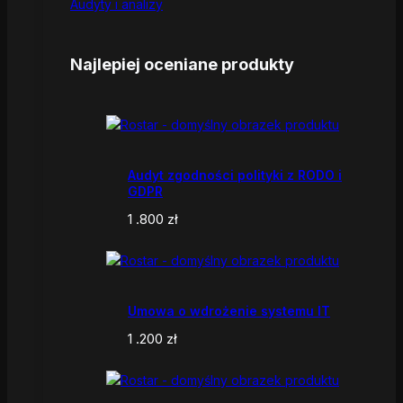
Audyty i analizy
Najlepiej oceniane produkty
Audyt zgodności polityki z RODO i
GDPR
1 .800
zł
Umowa o wdrożenie systemu IT
1 .200
zł