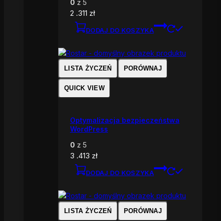
0
z 5
2 .311
zł
DODAJ DO KOSZYKA
LISTA ŻYCZEŃ
PORÓWNAJ
QUICK VIEW
Optymalizacja bezpieczeństwa
WordPress
0
z 5
3 .413
zł
DODAJ DO KOSZYKA
LISTA ŻYCZEŃ
PORÓWNAJ