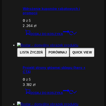
Wdrożenie kuponów rabatowych i
promocji
0
z 5
2 .264
zł
DODAJ DO KOSZYKA
LISTA ŻYCZEŃ
PORÓWNAJ
QUICK VIEW
Projekt strony głównej sklepu (hero +
CTA)
0
z 5
3 .182
zł
DODAJ DO KOSZYKA