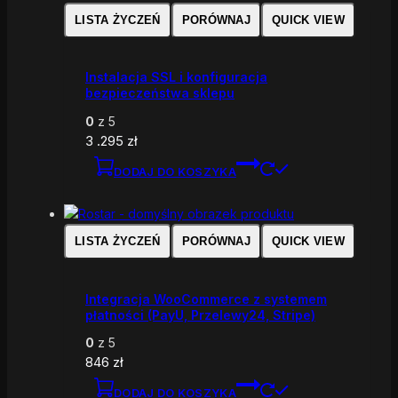
LISTA ŻYCZEŃ
PORÓWNAJ
QUICK VIEW
Instalacja SSL i konfiguracja
bezpieczeństwa sklepu
0
z 5
3 .295
zł
DODAJ DO KOSZYKA
LISTA ŻYCZEŃ
PORÓWNAJ
QUICK VIEW
Integracja WooCommerce z systemem
płatności (PayU, Przelewy24, Stripe)
0
z 5
846
zł
DODAJ DO KOSZYKA