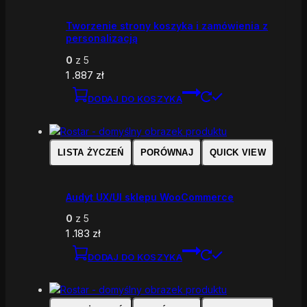
Tworzenie strony koszyka i zamówienia z
personalizacją
0
z 5
1 .887
zł
DODAJ DO KOSZYKA
LISTA ŻYCZEŃ
PORÓWNAJ
QUICK VIEW
Audyt UX/UI sklepu WooCommerce
0
z 5
1 .183
zł
DODAJ DO KOSZYKA