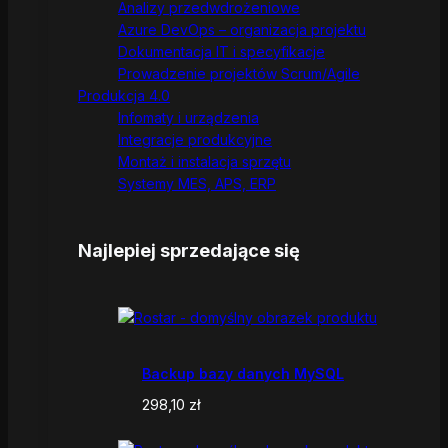
Analizy przedwdrożeniowe
Azure DevOps – organizacja projektu
Dokumentacja IT i specyfikacje
Prowadzenie projektów Scrum/Agile
Produkcja 4.0
Infomaty i urządzenia
Integracje produkcyjne
Montaż i instalacja sprzętu
Systemy MES, APS, ERP
Najlepiej sprzedające się
Backup bazy danych MySQL
298,10
zł