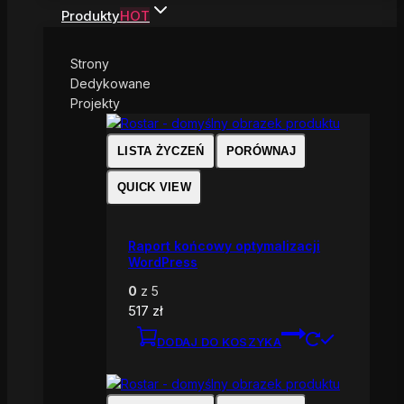
Produkty
HOT
Strony
Dedykowane
Projekty
LISTA ŻYCZEŃ
PORÓWNAJ
QUICK VIEW
Raport końcowy optymalizacji
WordPress
0
z 5
517
zł
DODAJ DO KOSZYKA