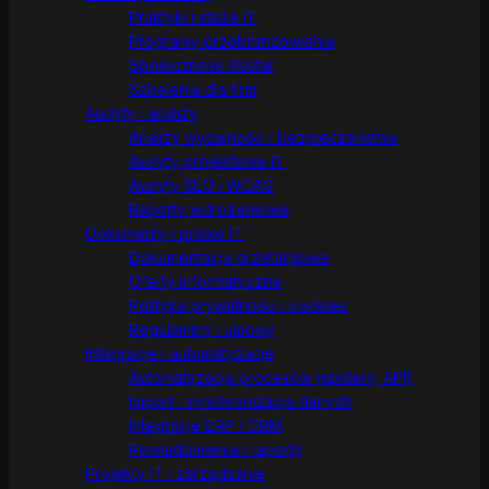
Praktyki i staże IT
Programy przebranżowienia
Społeczność Rostar
Szkolenia dla firm
Audyty i analizy
Analizy wydajności i bezpieczeństwa
Audyty projektowe IT
Audyty SEO i WCAG
Raporty wdrożeniowe
Dokumenty i prawo IT
Dokumentacja przetargowa
Oferty informatyczne
Polityka prywatności i cookies
Regulaminy i umowy
Integracje i automatyzacje
Automatyzacja procesów (spidery, API)
Import i synchronizacja danych
Integracje ERP / CRM
Powiadomienia i raporty
Projekty IT i zarządzanie