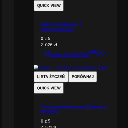
QUICK VIEW
Raport wydajności z
rekomendacjami
0
z 5
2 .026
zł
DODAJ DO KOSZYKA
LISTA ŻYCZEŃ
PORÓWNAJ
QUICK VIEW
Testy wydajnościowe GTmetrix /
Pingdom
0
z 5
2 .571
zł