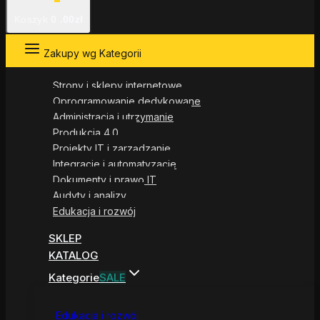
Koszyk
0
.00zł
Zakupy wg Kategorii
Strony i sklepy internetowe
Oprogramowanie dedykowane
Administracja i utrzymanie
Produkcja 4.0
Projekty IT i zarządzanie
Integracje i automatyzacje
Dokumenty i prawo IT
Audyty i analizy
Edukacja i rozwój
SKLEP
KATALOG
Kategorie
SALE
Edukacja i rozwój