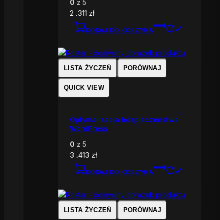
0
z 5
2 .311
zł
DODAJ DO KOSZYKA
LISTA ŻYCZEŃ
PORÓWNAJ
QUICK VIEW
Optymalizacja bezpieczeństwa
WordPress
0
z 5
3 .413
zł
DODAJ DO KOSZYKA
LISTA ŻYCZEŃ
PORÓWNAJ