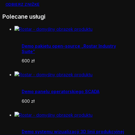
ODBIERZ ZNIŻKĘ
Polecane usługi
Demo pakietu open-source „Rostar Industry
Suite”
600
zł
Demo panelu operatorskiego SCADA
600
zł
Demo systemu wizualizacji 3D linii produkcyjnej