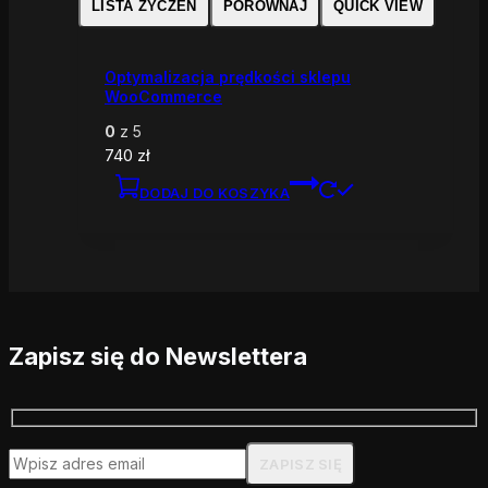
LISTA ŻYCZEŃ
PORÓWNAJ
QUICK VIEW
Optymalizacja prędkości sklepu
WooCommerce
0
z 5
740
zł
DODAJ DO KOSZYKA
Zapisz się do Newslettera