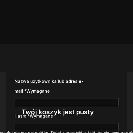
Nazwa użytkownika lub adres e-
mail
*
Wymagane
Twój koszyk jest pusty
Hasło
*
Wymagane
szyku nie ma produktów. Dalej, uzupełnić ją fakt, że się wam podob