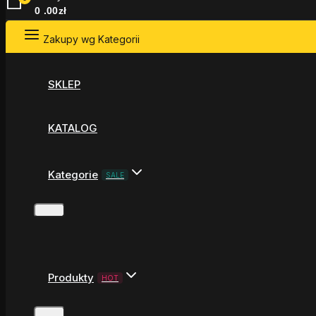
0
.00zł
Zakupy wg Kategorii
SKLEP
KATALOG
Kategorie
SALE
Produkty
HOT