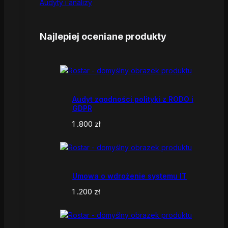
Audyty i analizy
Najlepiej oceniane produkty
Audyt zgodności polityki z RODO i
GDPR
1 .800
zł
Umowa o wdrożenie systemu IT
1 .200
zł