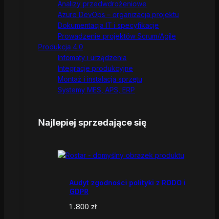
Analizy przedwdrożeniowe
Azure DevOps – organizacja projektu
Dokumentacja IT i specyfikacje
Prowadzenie projektów Scrum/Agile
Produkcja 4.0
Infomaty i urządzenia
Integracje produkcyjne
Montaż i instalacja sprzętu
Systemy MES, APS, ERP
Najlepiej sprzedające się
Audyt zgodności polityki z RODO i
GDPR
1 .800
zł