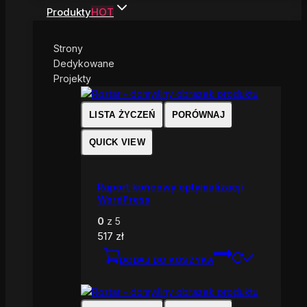
Produkty
HOT
Strony
Dedykowane
Projekty
LISTA ŻYCZEŃ
PORÓWNAJ
QUICK VIEW
Raport końcowy optymalizacji
WordPress
0
z 5
517
zł
DODAJ DO KOSZYKA