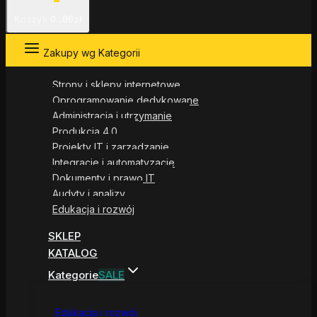
Koszyk
0
.00zł
Zakupy wg Kategorii
Strony i sklepy internetowe
Oprogramowanie dedykowane
Administracja i utrzymanie
Produkcja 4.0
Projekty IT i zarządzanie
Integracje i automatyzacje
Dokumenty i prawo IT
Audyty i analizy
Edukacja i rozwój
SKLEP
KATALOG
Kategorie
SALE
Edukacja i rozwój