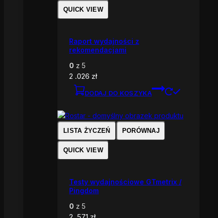
QUICK VIEW
Raport wydajności z
rekomendacjami
0
z 5
2 .026
zł
DODAJ DO KOSZYKA
LISTA ŻYCZEŃ
PORÓWNAJ
QUICK VIEW
Testy wydajnościowe GTmetrix /
Pingdom
0
z 5
2 .571
zł