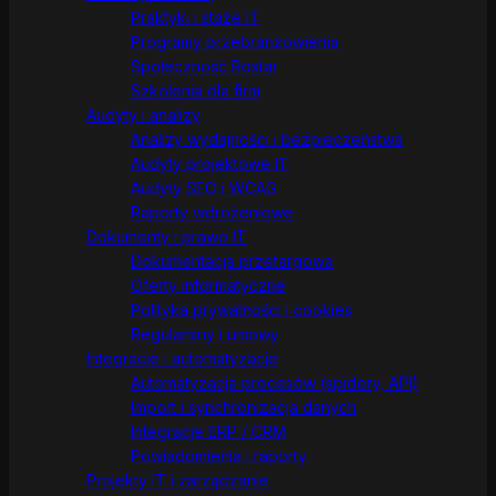
Praktyki i staże IT
Programy przebranżowienia
Społeczność Rostar
Szkolenia dla firm
Audyty i analizy
Analizy wydajności i bezpieczeństwa
Audyty projektowe IT
Audyty SEO i WCAG
Raporty wdrożeniowe
Dokumenty i prawo IT
Dokumentacja przetargowa
Oferty informatyczne
Polityka prywatności i cookies
Regulaminy i umowy
Integracje i automatyzacje
Automatyzacja procesów (spidery, API)
Import i synchronizacja danych
Integracje ERP / CRM
Powiadomienia i raporty
Projekty IT i zarządzanie