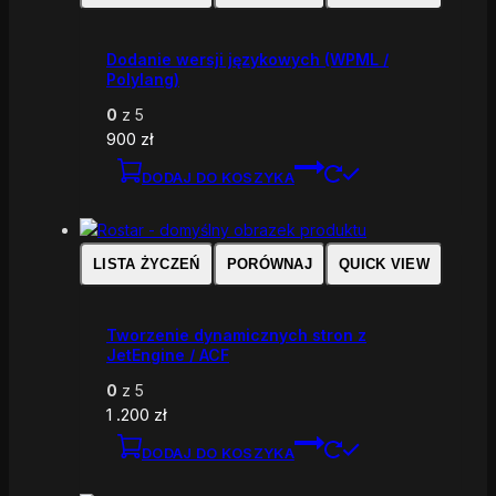
Dodanie wersji językowych (WPML /
Polylang)
0
z 5
900
zł
DODAJ DO KOSZYKA
LISTA ŻYCZEŃ
PORÓWNAJ
QUICK VIEW
Tworzenie dynamicznych stron z
JetEngine / ACF
0
z 5
1 .200
zł
DODAJ DO KOSZYKA