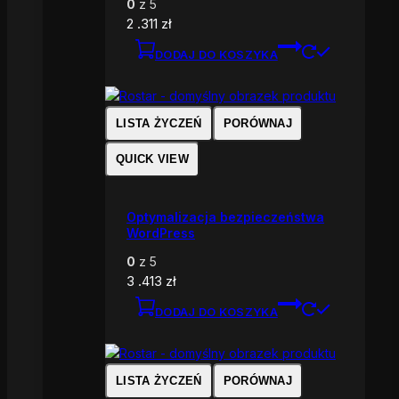
0
z 5
2 .311
zł
DODAJ DO KOSZYKA
LISTA ŻYCZEŃ
PORÓWNAJ
QUICK VIEW
Optymalizacja bezpieczeństwa
WordPress
0
z 5
3 .413
zł
DODAJ DO KOSZYKA
LISTA ŻYCZEŃ
PORÓWNAJ