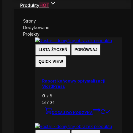
Produkty
HOT
Strony
Dedykowane
Projekty
LISTA ŻYCZEŃ
PORÓWNAJ
QUICK VIEW
Raport końcowy optymalizacji
WordPress
0
z 5
517
zł
DODAJ DO KOSZYKA