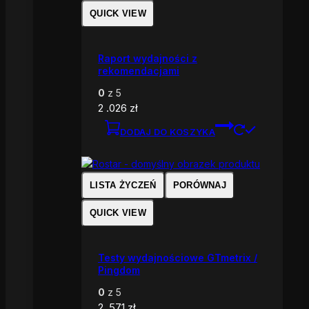
QUICK VIEW
Raport wydajności z
rekomendacjami
0
z 5
2 .026
zł
DODAJ DO KOSZYKA
LISTA ŻYCZEŃ
PORÓWNAJ
QUICK VIEW
Testy wydajnościowe GTmetrix /
Pingdom
0
z 5
2 .571
zł