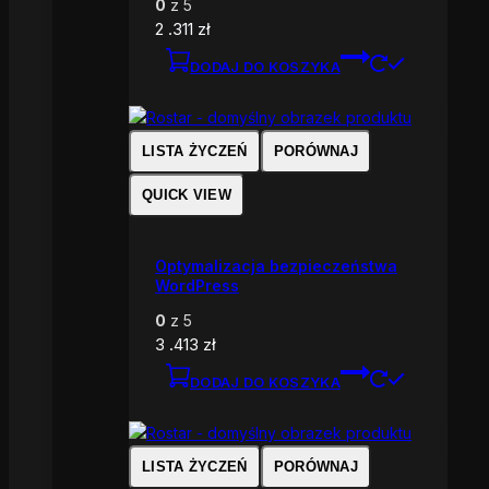
0
z 5
2 .311
zł
DODAJ DO KOSZYKA
LISTA ŻYCZEŃ
PORÓWNAJ
QUICK VIEW
Optymalizacja bezpieczeństwa
WordPress
0
z 5
3 .413
zł
DODAJ DO KOSZYKA
LISTA ŻYCZEŃ
PORÓWNAJ