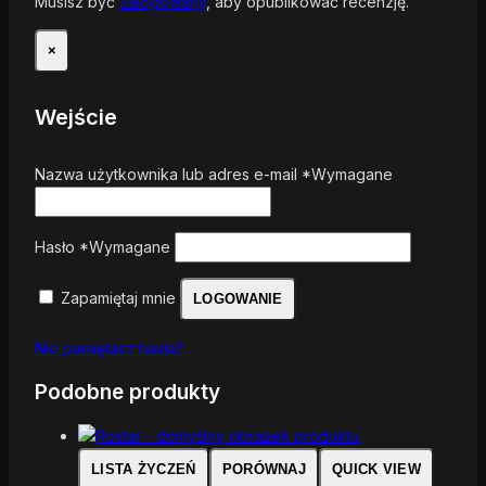
Musisz być
zalogowany
, aby opublikować recenzję.
×
Wejście
Nazwa użytkownika lub adres e-mail
*
Wymagane
Hasło
*
Wymagane
Zapamiętaj mnie
LOGOWANIE
Nie pamiętasz hasła?
Podobne produkty
LISTA ŻYCZEŃ
PORÓWNAJ
QUICK VIEW