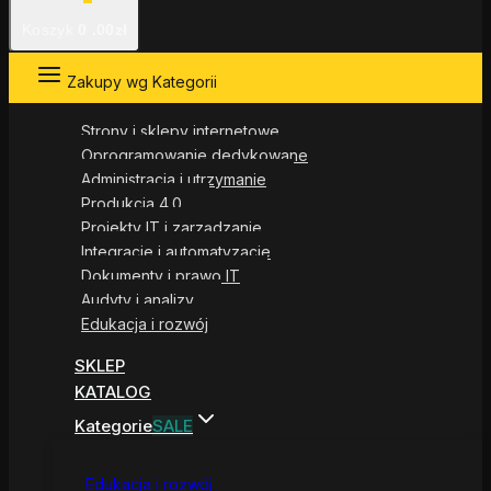
Koszyk
0
.00zł
Zakupy wg Kategorii
Strony i sklepy internetowe
Oprogramowanie dedykowane
Administracja i utrzymanie
Produkcja 4.0
Projekty IT i zarządzanie
Integracje i automatyzacje
Dokumenty i prawo IT
Audyty i analizy
Edukacja i rozwój
SKLEP
KATALOG
Kategorie
SALE
Edukacja i rozwój