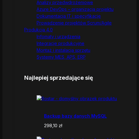
Analizy przedwdrożeniowe
Azure DevOps – organizacja projektu
Dokumentacja IT i specyfikacje
Prowadzenie projektów Scrum/Agile
Produkcja 4.0
Infomaty i urządzenia
Integracje produkcyjne
Montaż i instalacja sprzętu
Systemy MES, APS, ERP
Najlepiej sprzedające się
Backup bazy danych MySQL
298,10
zł