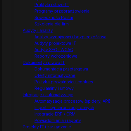
Praktyki i staże IT
Programy przebranżowienia
Społeczność Rostar
Szkolenia dla firm
Audyty i analizy
Analizy wydajności i bezpieczeństwa
Audyty projektowe IT
Audyty SEO i WCAG
Raporty wdrożeniowe
Dokumenty i prawo IT
Dokumentacja przetargowa
Oferty informatyczne
Polityka prywatności i cookies
Regulaminy i umowy
Integracje i automatyzacje
Automatyzacja procesów (spidery, API)
Import i synchronizacja danych
Integracje ERP / CRM
Powiadomienia i raporty
Projekty IT i zarządzanie