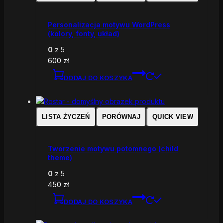
Personalizacja motywu WordPress
(kolory, fonty, układ)
0
z 5
600
zł
DODAJ DO KOSZYKA
LISTA ŻYCZEŃ
PORÓWNAJ
QUICK VIEW
Tworzenie motywu potomnego (child
theme)
0
z 5
450
zł
DODAJ DO KOSZYKA