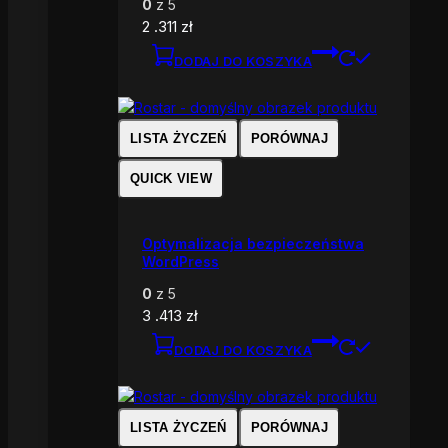
0
z 5
2 .311
zł
DODAJ DO KOSZYKA
LISTA ŻYCZEŃ
PORÓWNAJ
QUICK VIEW
Optymalizacja bezpieczeństwa
WordPress
0
z 5
3 .413
zł
DODAJ DO KOSZYKA
LISTA ŻYCZEŃ
PORÓWNAJ