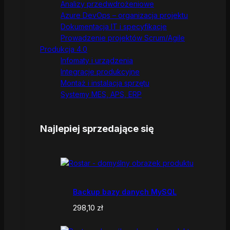
Analizy przedwdrożeniowe
Azure DevOps – organizacja projektu
Dokumentacja IT i specyfikacje
Prowadzenie projektów Scrum/Agile
Produkcja 4.0
Infomaty i urządzenia
Integracje produkcyjne
Montaż i instalacja sprzętu
Systemy MES, APS, ERP
Najlepiej sprzedające się
Backup bazy danych MySQL
298,10
zł