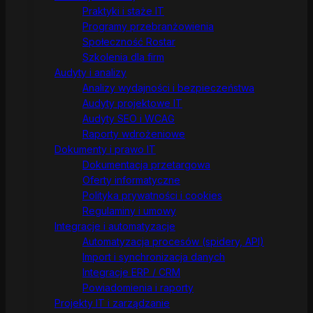
Praktyki i staże IT
Programy przebranżowienia
Społeczność Rostar
Szkolenia dla firm
Audyty i analizy
Analizy wydajności i bezpieczeństwa
Audyty projektowe IT
Audyty SEO i WCAG
Raporty wdrożeniowe
Dokumenty i prawo IT
Dokumentacja przetargowa
Oferty informatyczne
Polityka prywatności i cookies
Regulaminy i umowy
Integracje i automatyzacje
Automatyzacja procesów (spidery, API)
Import i synchronizacja danych
Integracje ERP / CRM
Powiadomienia i raporty
Projekty IT i zarządzanie