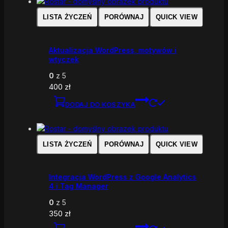
LISTA ŻYCZEŃ
PORÓWNAJ
QUICK VIEW
Aktualizacja WordPress, motywów i
wtyczek
0
z 5
400
zł
DODAJ DO KOSZYKA
LISTA ŻYCZEŃ
PORÓWNAJ
QUICK VIEW
Integracja WordPress z Google Analytics
4 i Tag Manager
0
z 5
350
zł