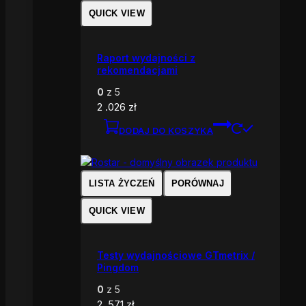
QUICK VIEW
Raport wydajności z
rekomendacjami
0
z 5
2 .026
zł
DODAJ DO KOSZYKA
LISTA ŻYCZEŃ
PORÓWNAJ
QUICK VIEW
Testy wydajnościowe GTmetrix /
Pingdom
0
z 5
2 .571
zł