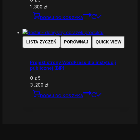
1 .300
zł
DODAJ DO KOSZYKA
LISTA ŻYCZEŃ
PORÓWNAJ
QUICK VIEW
Projekt strony WordPress dla instytucji
publicznej (BIP)
0
z 5
3 .200
zł
DODAJ DO KOSZYKA