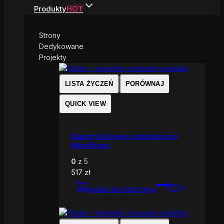
Produkty
HOT
Strony
Dedykowane
Projekty
LISTA ŻYCZEŃ
PORÓWNAJ
QUICK VIEW
Raport końcowy optymalizacji
WordPress
0
z 5
517
zł
DODAJ DO KOSZYKA