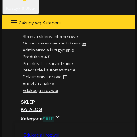
Koszyk
0
.00zł
Zakupy wg Kategorii
Strony i sklepy internetowe
Oprogramowanie dedykowane
Administracja i utrzymanie
Produkcja 4.0
Projekty IT i zarządzanie
Integracje i automatyzacje
Dokumenty i prawo IT
Audyty i analizy
Edukacja i rozwój
SKLEP
KATALOG
Kategorie
SALE
Edukacja i rozwój