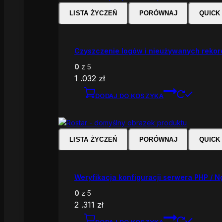
LISTA ŻYCZEŃ
PORÓWNAJ
QUICK
Czyszczenie logów i nieużywanych reko
0
z 5
1 .032
zł
DODAJ DO KOSZYKA
LISTA ŻYCZEŃ
PORÓWNAJ
QUICK
Weryfikacja konfiguracji serwera PHP / N
0
z 5
2 .311
zł
DODAJ DO KOSZYKA