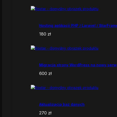
Hosting aplikacji PHP / Laravel / StarFram
180
zł
Migracja strony WordPress na nowy serw
600
zł
Aktualizacja baz danych
270
zł