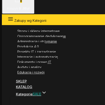
0
Koszyk
0
.00zł
Zakupy wg Kategorii
Strony i sklepy internetowe
Oprogramowanie dedykowane
Administracja i utrzymanie
Produkcja 4.0
Projekty IT i zarządzanie
Integracje i automatyzacje
Dokumenty i prawo IT
Audyty i analizy
Edukacja i rozwój
SKLEP
KATALOG
Kategorie
SALE