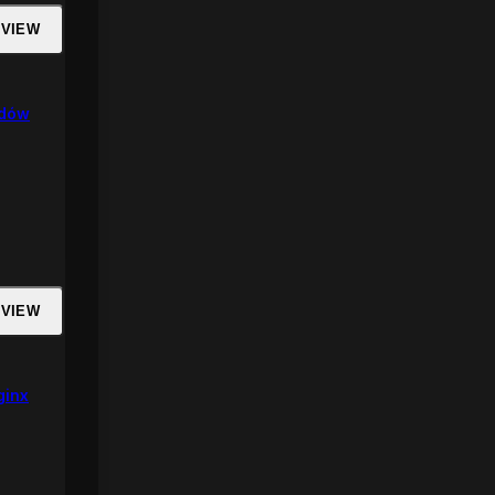
 VIEW
rdów
 VIEW
ginx