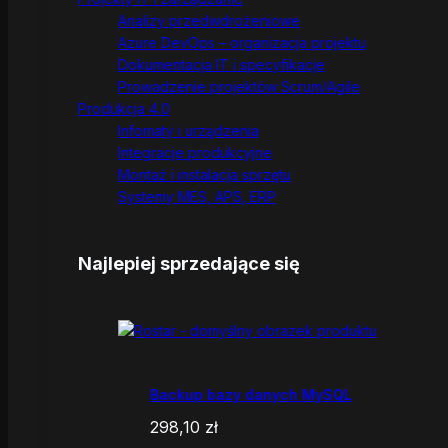
Analizy przedwdrożeniowe
Azure DevOps – organizacja projektu
Dokumentacja IT i specyfikacje
Prowadzenie projektów Scrum/Agile
Produkcja 4.0
Infomaty i urządzenia
Integracje produkcyjne
Montaż i instalacja sprzętu
Systemy MES, APS, ERP
Najlepiej sprzedające się
Backup bazy danych MySQL
298,10
zł