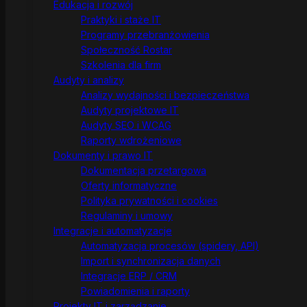
Edukacja i rozwój
Praktyki i staże IT
Programy przebranżowienia
Społeczność Rostar
Szkolenia dla firm
Audyty i analizy
Analizy wydajności i bezpieczeństwa
Audyty projektowe IT
Audyty SEO i WCAG
Raporty wdrożeniowe
Dokumenty i prawo IT
Dokumentacja przetargowa
Oferty informatyczne
Polityka prywatności i cookies
Regulaminy i umowy
Integracje i automatyzacje
Automatyzacja procesów (spidery, API)
Import i synchronizacja danych
Integracje ERP / CRM
Powiadomienia i raporty
Projekty IT i zarządzanie