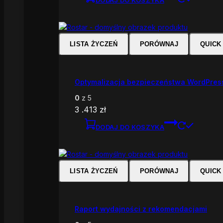
LISTA ŻYCZEŃ
PORÓWNAJ
QUICK
Optymalizacja bezpieczeństwa WordPres
0
z 5
3 .413
zł
DODAJ DO KOSZYKA
LISTA ŻYCZEŃ
PORÓWNAJ
QUICK
Raport wydajności z rekomendacjami