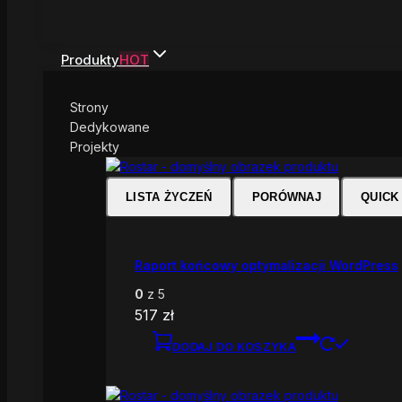
Produkty
HOT
Strony
Dedykowane
Projekty
LISTA ŻYCZEŃ
PORÓWNAJ
QUICK
Raport końcowy optymalizacji WordPress
0
z 5
517
zł
DODAJ DO KOSZYKA