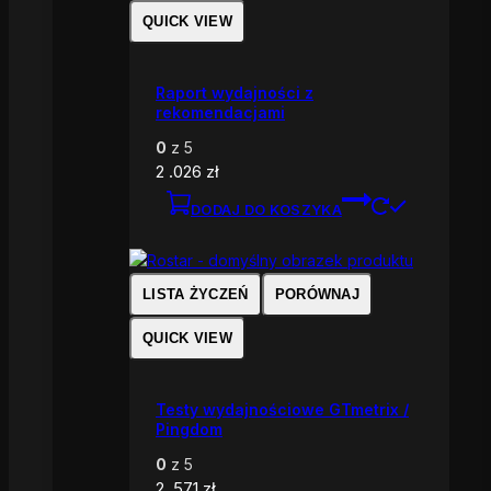
QUICK VIEW
Raport wydajności z
rekomendacjami
0
z 5
2 .026
zł
DODAJ DO KOSZYKA
LISTA ŻYCZEŃ
PORÓWNAJ
QUICK VIEW
Testy wydajnościowe GTmetrix /
Pingdom
0
z 5
2 .571
zł