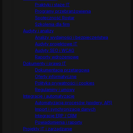
Praktyki i staże IT
Programy przebranżowienia
Społeczność Rostar
Szkolenia dla firm
Audyty i analizy
Analizy wydajności i bezpieczeństwa
Audyty projektowe IT
Audyty SEO i WCAG
Raporty wdrożeniowe
Dokumenty i prawo IT
Dokumentacja przetargowa
Oferty informatyczne
Polityka prywatności i cookies
Regulaminy i umowy
Integracje i automatyzacje
Automatyzacja procesów (spidery, API)
Import i synchronizacja danych
Integracje ERP / CRM
Powiadomienia i raporty
Projekty IT i zarządzanie