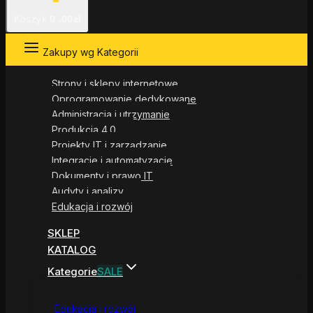
Koszyk
0
.00zł
Zakupy wg Kategorii
Strony i sklepy internetowe
Oprogramowanie dedykowane
Administracja i utrzymanie
Produkcja 4.0
Projekty IT i zarządzanie
Integracje i automatyzacje
Dokumenty i prawo IT
Audyty i analizy
Edukacja i rozwój
SKLEP
KATALOG
Kategorie
SALE
Edukacja i rozwój