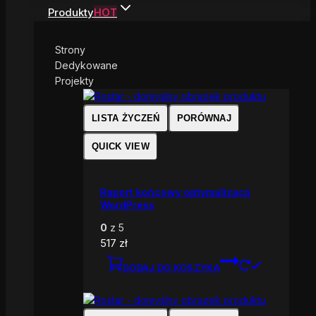
Produkty
HOT
Strony
Dedykowane
Projekty
LISTA ŻYCZEŃ
PORÓWNAJ
QUICK VIEW
Raport końcowy optymalizacji
WordPress
0
z 5
517
zł
DODAJ DO KOSZYKA