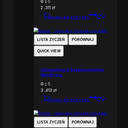
0
z 5
2 .311
zł
DODAJ DO KOSZYKA
LISTA ŻYCZEŃ
PORÓWNAJ
QUICK VIEW
Optymalizacja bezpieczeństwa
WordPress
0
z 5
3 .413
zł
DODAJ DO KOSZYKA
LISTA ŻYCZEŃ
PORÓWNAJ