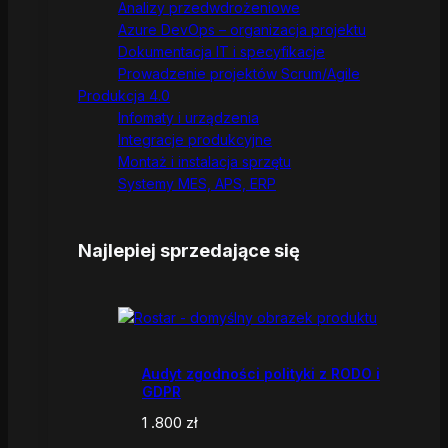
Analizy przedwdrożeniowe
Azure DevOps – organizacja projektu
Dokumentacja IT i specyfikacje
Prowadzenie projektów Scrum/Agile
Produkcja 4.0
Infomaty i urządzenia
Integracje produkcyjne
Montaż i instalacja sprzętu
Systemy MES, APS, ERP
Najlepiej sprzedające się
Audyt zgodności polityki z RODO i
GDPR
1 .800
zł