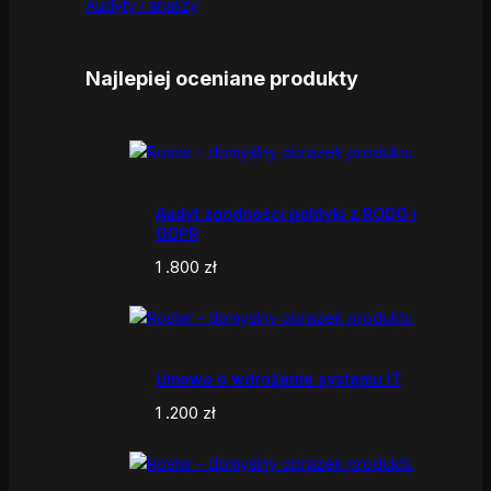
Audyty i analizy
Najlepiej oceniane produkty
Audyt zgodności polityki z RODO i
GDPR
1 .800
zł
Umowa o wdrożenie systemu IT
1 .200
zł