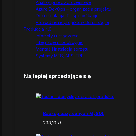
Analizy przedwdrożeniowe
Azure DevOps – organizacja projektu
Dokumentacja IT i specyfikacje
Prowadzenie projektów Scrum/Agile
Produkcja 4.0
Infomaty i urządzenia
Integracje produkcyjne
Montaż i instalacja sprzętu
Systemy MES, APS, ERP
Najlepiej sprzedające się
Backup bazy danych MySQL
298,10
zł