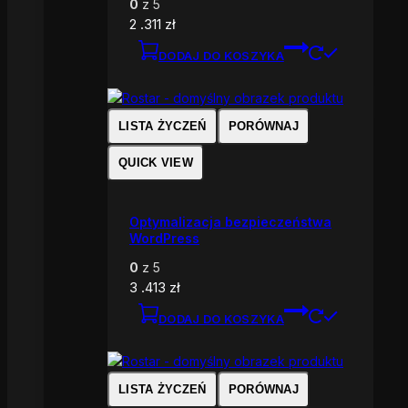
0
z 5
2 .311
zł
DODAJ DO KOSZYKA
LISTA ŻYCZEŃ
PORÓWNAJ
QUICK VIEW
Optymalizacja bezpieczeństwa
WordPress
0
z 5
3 .413
zł
DODAJ DO KOSZYKA
LISTA ŻYCZEŃ
PORÓWNAJ