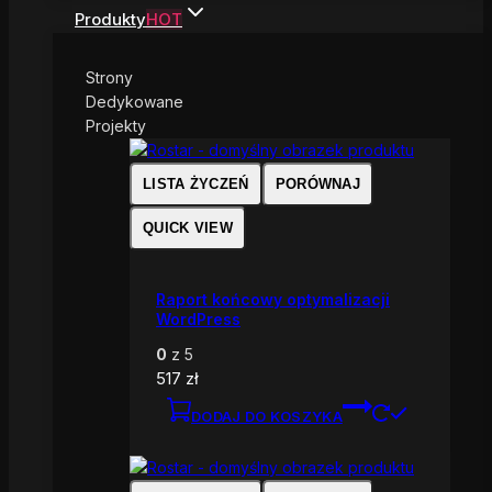
Produkty
HOT
Strony
Dedykowane
Projekty
LISTA ŻYCZEŃ
PORÓWNAJ
QUICK VIEW
Raport końcowy optymalizacji
WordPress
0
z 5
517
zł
DODAJ DO KOSZYKA