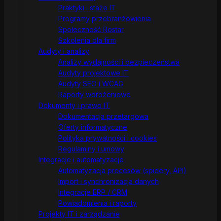
Praktyki i staże IT
Programy przebranżowienia
Społeczność Rostar
Szkolenia dla firm
Audyty i analizy
Analizy wydajności i bezpieczeństwa
Audyty projektowe IT
Audyty SEO i WCAG
Raporty wdrożeniowe
Dokumenty i prawo IT
Dokumentacja przetargowa
Oferty informatyczne
Polityka prywatności i cookies
Regulaminy i umowy
Integracje i automatyzacje
Automatyzacja procesów (spidery, API)
Import i synchronizacja danych
Integracje ERP / CRM
Powiadomienia i raporty
Projekty IT i zarządzanie