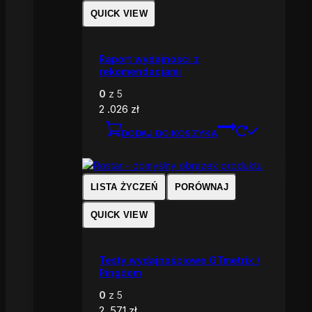
QUICK VIEW
Raport wydajności z
rekomendacjami
0
z 5
2 .026
zł
DODAJ DO KOSZYKA
LISTA ŻYCZEŃ
PORÓWNAJ
QUICK VIEW
Testy wydajnościowe GTmetrix /
Pingdom
0
z 5
2 .571
zł