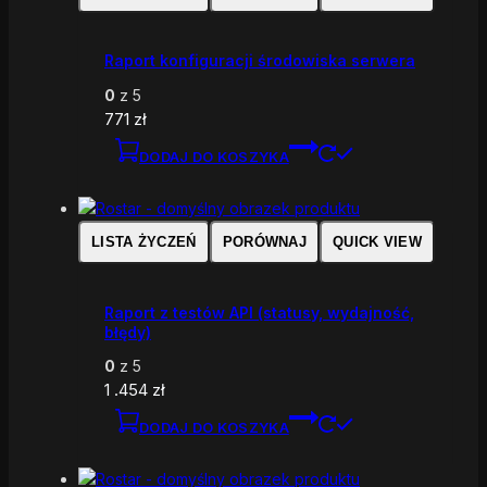
Raport konfiguracji środowiska serwera
0
z 5
771
zł
DODAJ DO KOSZYKA
LISTA ŻYCZEŃ
PORÓWNAJ
QUICK VIEW
Raport z testów API (statusy, wydajność,
błędy)
0
z 5
1 .454
zł
DODAJ DO KOSZYKA