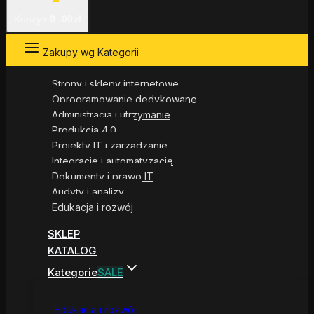
Koszyk
0
.00zł
Zakupy wg Kategorii
Strony i sklepy internetowe
Oprogramowanie dedykowane
Administracja i utrzymanie
Produkcja 4.0
Projekty IT i zarządzanie
Integracje i automatyzacje
Dokumenty i prawo IT
Audyty i analizy
Edukacja i rozwój
SKLEP
KATALOG
Kategorie
SALE
Edukacja i rozwój