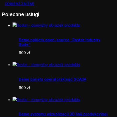
ODBIERZ ZNIŻKĘ
Polecane usługi
Demo pakietu open-source „Rostar Industry
Suite”
600
zł
Demo panelu operatorskiego SCADA
600
zł
Demo systemu wizualizacji 3D linii produkcyjnej