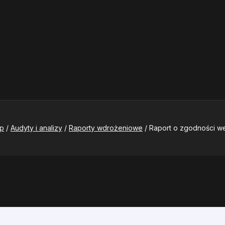
ep
/
Audyty i analizy
/
Raporty wdrożeniowe
/
Raport o zgodności w