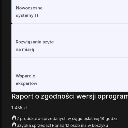
Nowoczesne
systemy IT
Rozwiązania szyte
na miarę
Wsparcie
ekspertów
Raport o zgodności wersji oprogr
1 .485
zł
2 produktów sprzedanych w ciągu ostatniej 18 godzin
Szybka sprzedaż! Ponad 12 osób ma w koszyku