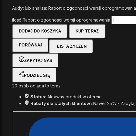
Audyt lub analiza: Raport o zgodności wersji oprogramowania
ilość Raport o zgodności wersji oprogramowania
DODAJ DO KOSZYKA
KUP TERAZ
PORÓWNAJ
LISTA ŻYCZEŃ
ZAPYTAJ NAS
PODZIEL SIĘ
20
osób ogląda to teraz
Status:
Aktywny produkt w ofercie
Rabaty dla stałych klientów :
Nawet 25% - Zapytaj