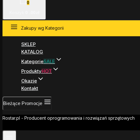
0
Koszyk
0
.00zł
Zakupy wg Kategorii
SKLEP
KATALOG
Kategorie
SALE
Produkty
HOT
Okazje
Kontakt
Bieżące Promocje
Rostar.pl - Producent oprogramowania i rozwiązań sprzętowych