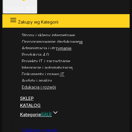
Koszyk
0
.00zł
Zakupy wg Kategorii
Strony i sklepy internetowe
Oprogramowanie dedykowane
Administracja i utrzymanie
Produkcja 4.0
Projekty IT i zarządzanie
Integracje i automatyzacje
Dokumenty i prawo IT
Audyty i analizy
Edukacja i rozwój
SKLEP
KATALOG
Kategorie
SALE
Edukacja i rozwój