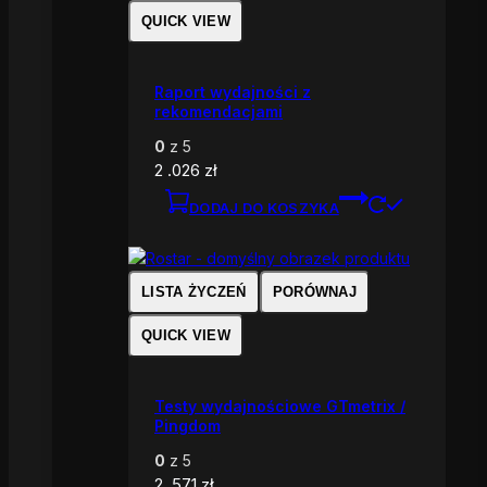
QUICK VIEW
Raport wydajności z
rekomendacjami
0
z 5
2 .026
zł
DODAJ DO KOSZYKA
LISTA ŻYCZEŃ
PORÓWNAJ
QUICK VIEW
Testy wydajnościowe GTmetrix /
Pingdom
0
z 5
2 .571
zł