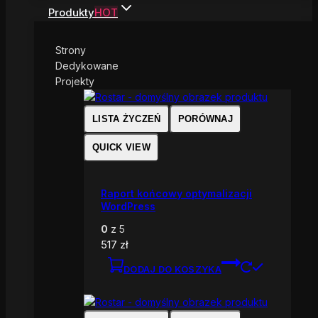
Produkty
HOT
Strony
Dedykowane
Projekty
LISTA ŻYCZEŃ
PORÓWNAJ
QUICK VIEW
Raport końcowy optymalizacji
WordPress
0
z 5
517
zł
DODAJ DO KOSZYKA