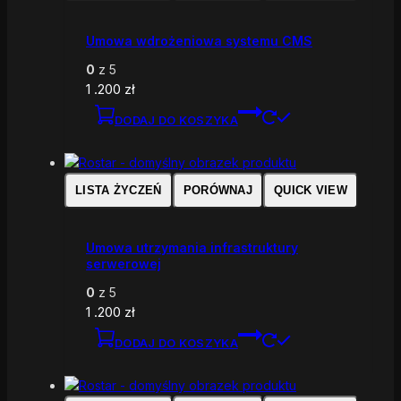
Umowa wdrożeniowa systemu CMS
0
z 5
1 .200
zł
DODAJ DO KOSZYKA
LISTA ŻYCZEŃ
PORÓWNAJ
QUICK VIEW
Umowa utrzymania infrastruktury
serwerowej
0
z 5
1 .200
zł
DODAJ DO KOSZYKA