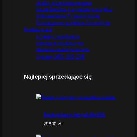
Analizy przedwdrożeniowe
Azure DevOps – organizacja projektu
Dokumentacja IT i specyfikacje
Prowadzenie projektów Scrum/Agile
Produkcja 4.0
Infomaty i urządzenia
Integracje produkcyjne
Montaż i instalacja sprzętu
Systemy MES, APS, ERP
Najlepiej sprzedające się
Backup bazy danych MySQL
298,10
zł