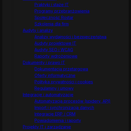
Praktyki i staże IT
Programy przebranżowienia
Społeczność Rostar
Szkolenia dla firm
Audyty i analizy
Analizy wydajności i bezpieczeństwa
Audyty projektowe IT
Audyty SEO i WCAG
Raporty wdrożeniowe
Dokumenty i prawo IT
Dokumentacja przetargowa
Oferty informatyczne
Polityka prywatności i cookies
Regulaminy i umowy
Integracje i automatyzacje
Automatyzacja procesów (spidery, API)
Import i synchronizacja danych
Integracje ERP / CRM
Powiadomienia i raporty
Projekty IT i zarządzanie