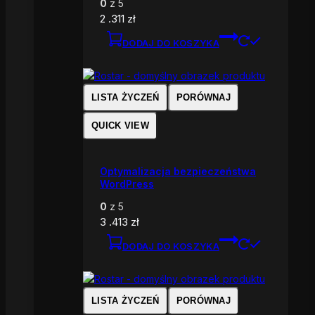
0
z 5
2 .311
zł
DODAJ DO KOSZYKA
LISTA ŻYCZEŃ
PORÓWNAJ
QUICK VIEW
Optymalizacja bezpieczeństwa
WordPress
0
z 5
3 .413
zł
DODAJ DO KOSZYKA
LISTA ŻYCZEŃ
PORÓWNAJ