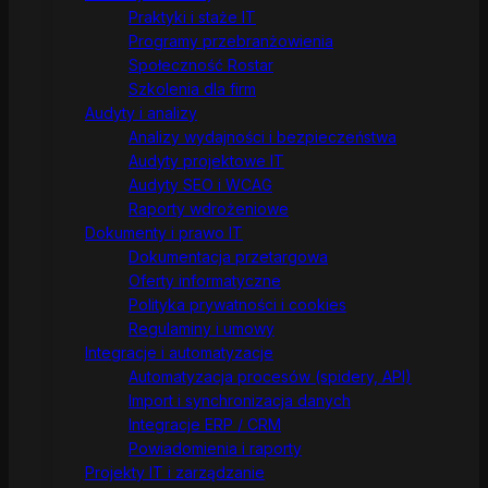
Praktyki i staże IT
Programy przebranżowienia
Społeczność Rostar
Szkolenia dla firm
Audyty i analizy
Analizy wydajności i bezpieczeństwa
Audyty projektowe IT
Audyty SEO i WCAG
Raporty wdrożeniowe
Dokumenty i prawo IT
Dokumentacja przetargowa
Oferty informatyczne
Polityka prywatności i cookies
Regulaminy i umowy
Integracje i automatyzacje
Automatyzacja procesów (spidery, API)
Import i synchronizacja danych
Integracje ERP / CRM
Powiadomienia i raporty
Projekty IT i zarządzanie