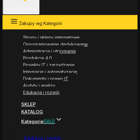
Koszyk
0
.00zł
Zakupy wg Kategorii
Strony i sklepy internetowe
Oprogramowanie dedykowane
Administracja i utrzymanie
Produkcja 4.0
Projekty IT i zarządzanie
Integracje i automatyzacje
Dokumenty i prawo IT
Audyty i analizy
Edukacja i rozwój
SKLEP
KATALOG
Kategorie
SALE
Edukacja i rozwój