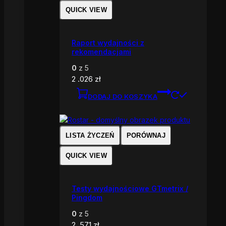
QUICK VIEW
Raport wydajności z
rekomendacjami
0
z 5
2 .026
zł
DODAJ DO KOSZYKA
LISTA ŻYCZEŃ
PORÓWNAJ
QUICK VIEW
Testy wydajnościowe GTmetrix /
Pingdom
0
z 5
2 .571
zł