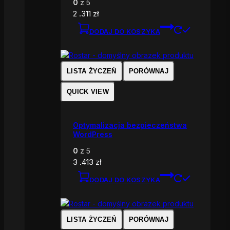
0
z 5
2 .311
zł
DODAJ DO KOSZYKA
LISTA ŻYCZEŃ
PORÓWNAJ
QUICK VIEW
Optymalizacja bezpieczeństwa
WordPress
0
z 5
3 .413
zł
DODAJ DO KOSZYKA
LISTA ŻYCZEŃ
PORÓWNAJ