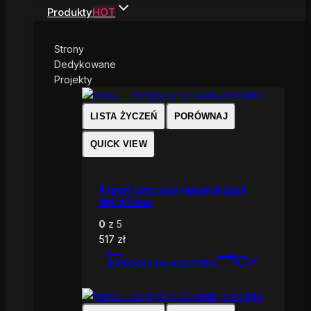
Produkty
HOT
Strony
Dedykowane
Projekty
LISTA ŻYCZEŃ
PORÓWNAJ
QUICK VIEW
Raport końcowy optymalizacji
WordPress
0
z 5
517
zł
DODAJ DO KOSZYKA