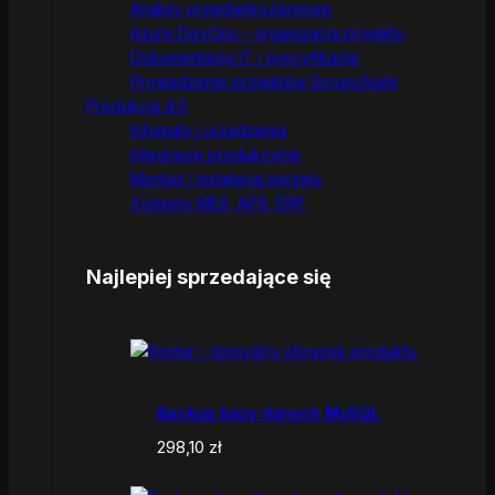
Analizy przedwdrożeniowe
Azure DevOps – organizacja projektu
Dokumentacja IT i specyfikacje
Prowadzenie projektów Scrum/Agile
Produkcja 4.0
Infomaty i urządzenia
Integracje produkcyjne
Montaż i instalacja sprzętu
Systemy MES, APS, ERP
Najlepiej sprzedające się
Backup bazy danych MySQL
298,10
zł