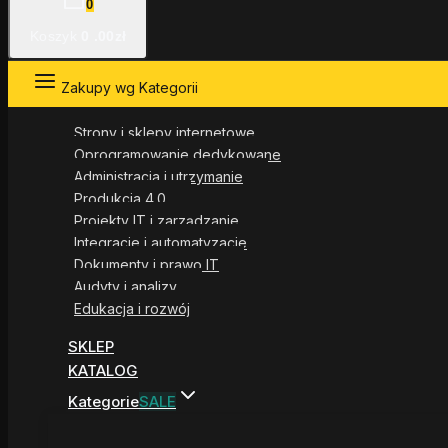
0
Koszyk
0
.00zł
Zakupy wg Kategorii
Strony i sklepy internetowe
Oprogramowanie dedykowane
Administracja i utrzymanie
Produkcja 4.0
Projekty IT i zarządzanie
Integracje i automatyzacje
Dokumenty i prawo IT
Audyty i analizy
Edukacja i rozwój
SKLEP
KATALOG
Kategorie
SALE