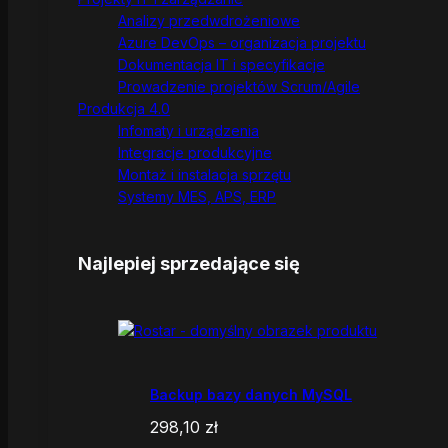
Analizy przedwdrożeniowe
Azure DevOps – organizacja projektu
Dokumentacja IT i specyfikacje
Prowadzenie projektów Scrum/Agile
Produkcja 4.0
Infomaty i urządzenia
Integracje produkcyjne
Montaż i instalacja sprzętu
Systemy MES, APS, ERP
Najlepiej sprzedające się
Backup bazy danych MySQL
298,10
zł