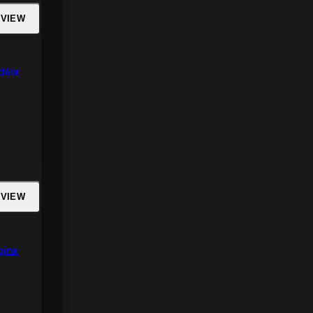
 VIEW
rdów
 VIEW
ginx