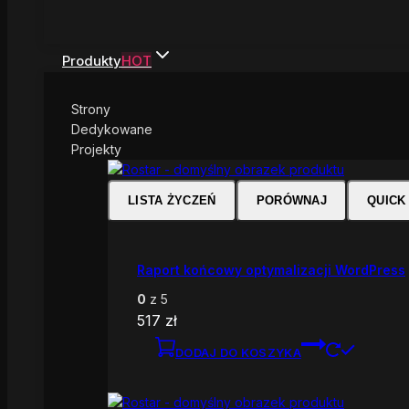
Produkty
HOT
Strony
Dedykowane
Projekty
LISTA ŻYCZEŃ
PORÓWNAJ
QUICK
Raport końcowy optymalizacji WordPress
0
z 5
517
zł
DODAJ DO KOSZYKA