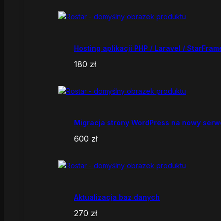
Hosting aplikacji PHP / Laravel / StarFram
180
zł
Migracja strony WordPress na nowy serw
600
zł
Aktualizacja baz danych
270
zł