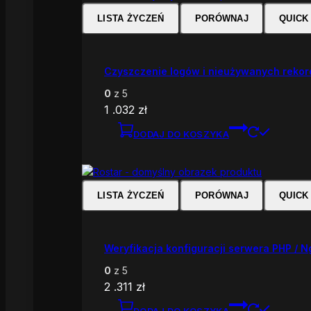
LISTA ŻYCZEŃ
PORÓWNAJ
QUICK
Czyszczenie logów i nieużywanych reko
0
z 5
1 .032
zł
DODAJ DO KOSZYKA
LISTA ŻYCZEŃ
PORÓWNAJ
QUICK
Weryfikacja konfiguracji serwera PHP / N
0
z 5
2 .311
zł
DODAJ DO KOSZYKA