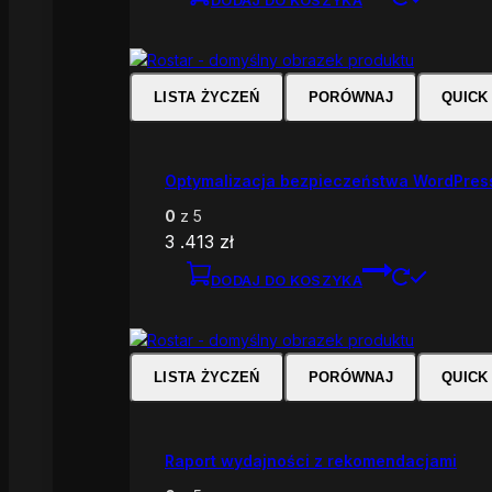
LISTA ŻYCZEŃ
PORÓWNAJ
QUICK
Optymalizacja bezpieczeństwa WordPres
0
z 5
3 .413
zł
DODAJ DO KOSZYKA
LISTA ŻYCZEŃ
PORÓWNAJ
QUICK
Raport wydajności z rekomendacjami