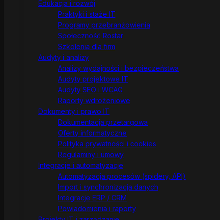
Edukacja i rozwój
Praktyki i staże IT
Programy przebranżowienia
Społeczność Rostar
Szkolenia dla firm
Audyty i analizy
Analizy wydajności i bezpieczeństwa
Audyty projektowe IT
Audyty SEO i WCAG
Raporty wdrożeniowe
Dokumenty i prawo IT
Dokumentacja przetargowa
Oferty informatyczne
Polityka prywatności i cookies
Regulaminy i umowy
Integracje i automatyzacje
Automatyzacja procesów (spidery, API)
Import i synchronizacja danych
Integracje ERP / CRM
Powiadomienia i raporty
Projekty IT i zarządzanie