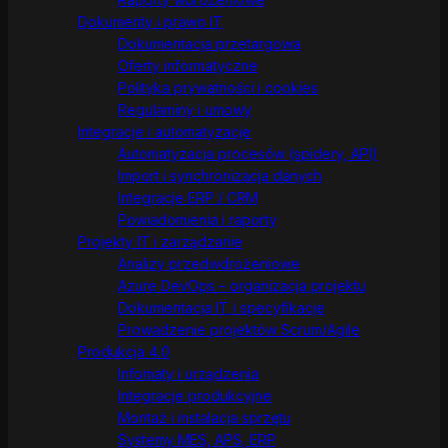
Dokumenty i prawo IT
Dokumentacja przetargowa
Oferty informatyczne
Polityka prywatności i cookies
Regulaminy i umowy
Integracje i automatyzacje
Automatyzacja procesów (spidery, API)
Import i synchronizacja danych
Integracje ERP / CRM
Powiadomienia i raporty
Projekty IT i zarządzanie
Analizy przedwdrożeniowe
Azure DevOps – organizacja projektu
Dokumentacja IT i specyfikacje
Prowadzenie projektów Scrum/Agile
Produkcja 4.0
Infomaty i urządzenia
Integracje produkcyjne
Montaż i instalacja sprzętu
Systemy MES, APS, ERP