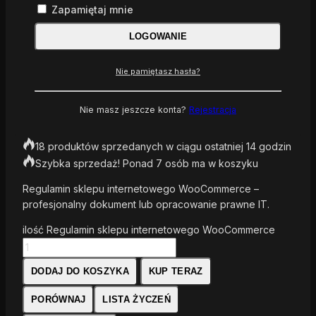
Wsparcie
Zapamiętaj mnie
ekspertów
LOGOWANIE
Nie pamiętasz hasła?
Regulamin sklepu internetowego
WooCommerce
Nie masz jeszcze konta?
Rejestracja
1 .200
zł
18 produktów sprzedanych w ciągu ostatniej 14 godzin
Szybka sprzedaż! Ponad 7 osób ma w koszyku
Regulamin sklepu internetowego WooCommerce –
profesjonalny dokument lub opracowanie prawne IT.
ilość Regulamin sklepu internetowego WooCommerce
DODAJ DO KOSZYKA
KUP TERAZ
PORÓWNAJ
LISTA ŻYCZEŃ