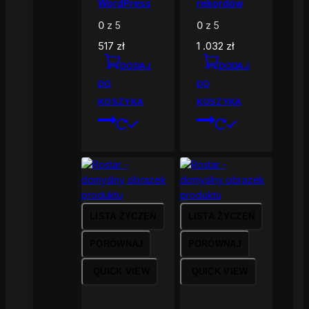
WordPress
rekordów
0
z 5
0
z 5
517
zł
1 .032
zł
DODAJ
DODAJ
DO
DO
KOSZYKA
KOSZYKA
LISTA ŻYCZEŃ
LISTA ŻYCZEŃ
PORÓWNAJ
PORÓWNAJ
QUICK VIEW
QUICK VIEW