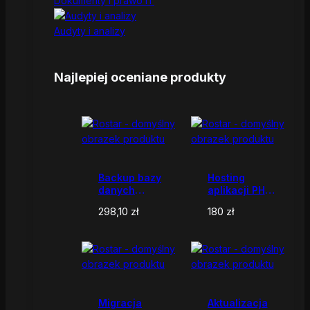
Dokumenty i prawo IT
Audyty i analizy
Najlepiej oceniane produkty
Backup bazy
Hosting
danych
aplikacji PHP /
MySQL
Laravel /
298,10
zł
180
zł
StarFrame
Migracja
Aktualizacja