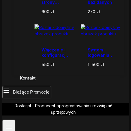
strony
baz danych
WordPress na
600
zł
270
zł
nowy serwer
Włączenie i
System
konfiguracja
logowania
HTTP/2 lub
błędów i
550
zł
1 .500
zł
HTTP/3
diagnostyki
Kontakt
Bieżące Promocje
Rostar.pl - Producent oprogramowania i rozwiązań
sprzętowych