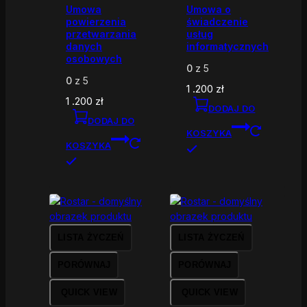
Umowa
Umowa o
powierzenia
świadczenie
przetwarzania
usług
danych
informatycznych
osobowych
0
z 5
0
z 5
1 .200
zł
1 .200
zł
DODAJ DO
DODAJ DO
KOSZYKA
KOSZYKA
LISTA ŻYCZEŃ
LISTA ŻYCZEŃ
PORÓWNAJ
PORÓWNAJ
QUICK VIEW
QUICK VIEW