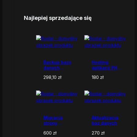
Najlepiej sprzedające się
Backup bazy
Hosting
danych
aplikacji PHP /
MySQL
Laravel /
298,10
zł
180
zł
StarFrame
Migracja
Aktualizacja
strony
baz danych
WordPress na
600
zł
270
zł
nowy serwer