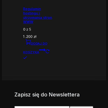
Regulamin
hostingu i
utrzymania stron
WWW
0
z 5
1 .200
zł
DODAJ DO
KOSZYKA
Zapisz się do Newslettera