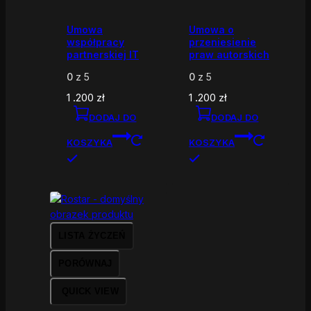
Umowa
Umowa o
współpracy
przeniesienie
partnerskiej IT
praw autorskich
0
z 5
0
z 5
1 .200
zł
1 .200
zł
DODAJ DO
DODAJ DO
KOSZYKA
KOSZYKA
LISTA ŻYCZEŃ
PORÓWNAJ
QUICK VIEW