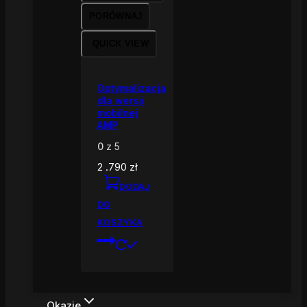
PORÓWNAJ
QUICK VIEW
Optymalizacja
dla wersji
mobilnej
AMP
0
z 5
2 .790
zł
DODAJ
DO
KOSZYKA
Okazje