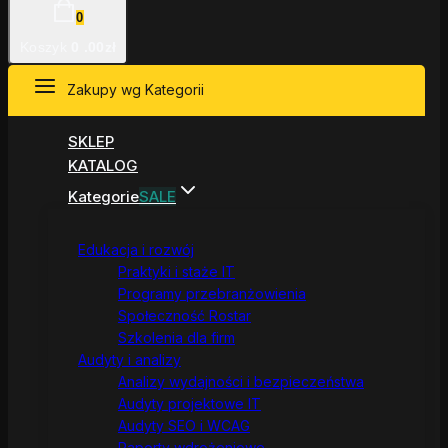
0
Koszyk
0
.00zł
Zakupy wg Kategorii
SKLEP
KATALOG
Kategorie
SALE
Edukacja i rozwój
Praktyki i staże IT
Programy przebranżowienia
Społeczność Rostar
Szkolenia dla firm
Audyty i analizy
Analizy wydajności i bezpieczeństwa
Audyty projektowe IT
Audyty SEO i WCAG
Raporty wdrożeniowe