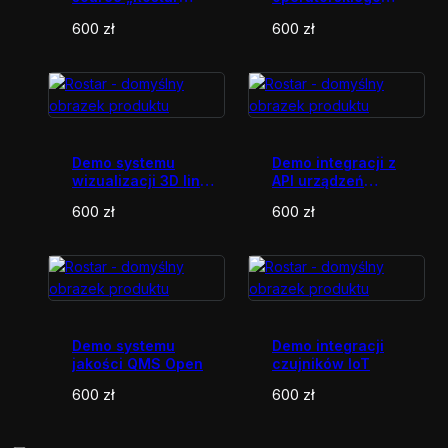
Industry Suite”
SCADA
600
zł
600
zł
Demo systemu
Demo integracji z
wizualizacji 3D linii
API urządzeń
produkcyjnej
przemysłowych
600
zł
600
zł
Demo systemu
Demo integracji
jakości QMS Open
czujników IoT
600
zł
600
zł