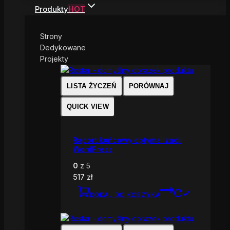
Produkty
HOT
Strony
Dedykowane
Projekty
LISTA ŻYCZEŃ
PORÓWNAJ
QUICK VIEW
Raport końcowy optymalizacji
WordPress
0
z 5
517
zł
DODAJ DO KOSZYKA