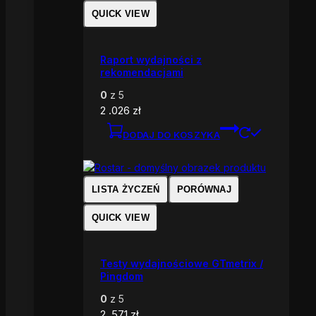
QUICK VIEW
Raport wydajności z
rekomendacjami
0
z 5
2 .026
zł
DODAJ DO KOSZYKA
LISTA ŻYCZEŃ
PORÓWNAJ
QUICK VIEW
Testy wydajnościowe GTmetrix /
Pingdom
0
z 5
2 .571
zł