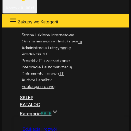
Koszyk
0
.00zł
Zakupy wg Kategorii
Strony i sklepy internetowe
Oprogramowanie dedykowane
Administracja i utrzymanie
Produkcja 4.0
Projekty IT i zarządzanie
Integracje i automatyzacje
Dokumenty i prawo IT
Audyty i analizy
Edukacja i rozwój
SKLEP
KATALOG
Kategorie
SALE
Edukacja i rozwój