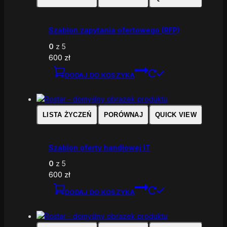
Szablon zapytania ofertowego (RFP)
0
z 5
600
zł
DODAJ DO KOSZYKA
LISTA ŻYCZEŃ
PORÓWNAJ
QUICK VIEW
Szablon oferty handlowej IT
0
z 5
600
zł
DODAJ DO KOSZYKA