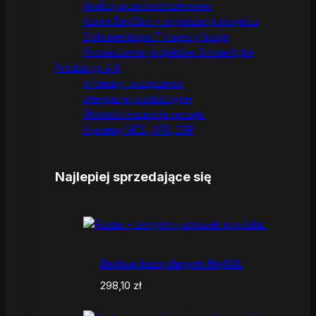
Analizy przedwdrożeniowe
Azure DevOps – organizacja projektu
Dokumentacja IT i specyfikacje
Prowadzenie projektów Scrum/Agile
Produkcja 4.0
Infomaty i urządzenia
Integracje produkcyjne
Montaż i instalacja sprzętu
Systemy MES, APS, ERP
Najlepiej sprzedające się
Backup bazy danych MySQL
298,10
zł