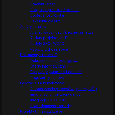
Praktyki i staże IT
Programy przebranżowienia
Społeczność Rostar
Szkolenia dla firm
Audyty i analizy
Analizy wydajności i bezpieczeństwa
Audyty projektowe IT
Audyty SEO i WCAG
Raporty wdrożeniowe
Dokumenty i prawo IT
Dokumentacja przetargowa
Oferty informatyczne
Polityka prywatności i cookies
Regulaminy i umowy
Integracje i automatyzacje
Automatyzacja procesów (spidery, API)
Import i synchronizacja danych
Integracje ERP / CRM
Powiadomienia i raporty
Projekty IT i zarządzanie