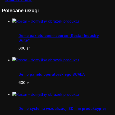
Polecane usługi
Demo pakietu open-source „Rostar Industry
Suite”
600
zł
Demo panelu operatorskiego SCADA
600
zł
Demo systemu wizualizacji 3D linii produkcyjnej