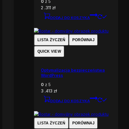
0
z 5
2 .311
zł
DODAJ DO KOSZYKA
LISTA ŻYCZEŃ
PORÓWNAJ
QUICK VIEW
Optymalizacja bezpieczeństwa
WordPress
0
z 5
3 .413
zł
DODAJ DO KOSZYKA
LISTA ŻYCZEŃ
PORÓWNAJ