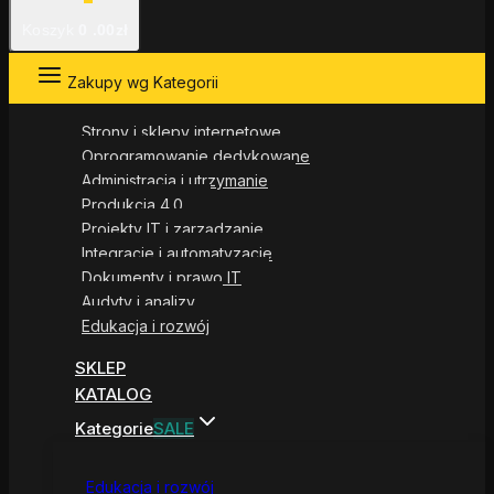
Koszyk
0
.00zł
Zakupy wg Kategorii
Strony i sklepy internetowe
Oprogramowanie dedykowane
Administracja i utrzymanie
Produkcja 4.0
Projekty IT i zarządzanie
Integracje i automatyzacje
Dokumenty i prawo IT
Audyty i analizy
Edukacja i rozwój
SKLEP
KATALOG
Kategorie
SALE
Edukacja i rozwój