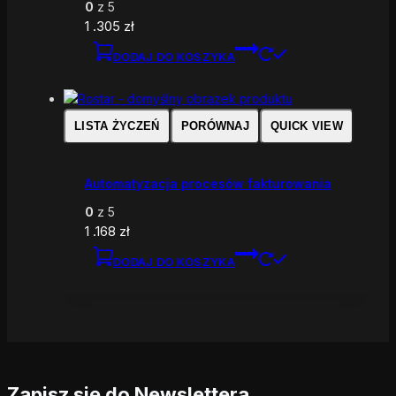
0
z 5
1 .305
zł
DODAJ DO KOSZYKA
LISTA ŻYCZEŃ
PORÓWNAJ
QUICK VIEW
Automatyzacja procesów fakturowania
0
z 5
1 .168
zł
DODAJ DO KOSZYKA
Zapisz się do Newslettera