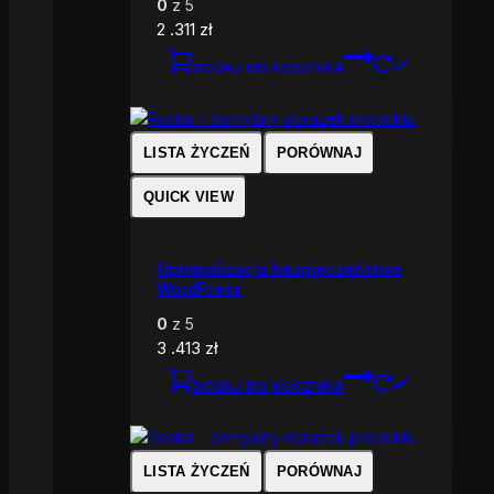
0
z 5
2 .311
zł
DODAJ DO KOSZYKA
LISTA ŻYCZEŃ
PORÓWNAJ
QUICK VIEW
Optymalizacja bezpieczeństwa
WordPress
0
z 5
3 .413
zł
DODAJ DO KOSZYKA
LISTA ŻYCZEŃ
PORÓWNAJ