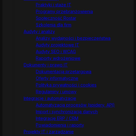
Praktyki i staże IT
Programy przebranżowienia
Społeczność Rostar
Szkolenia dla firm
Audyty i analizy
Analizy wydajności i bezpieczeństwa
Audyty projektowe IT
Audyty SEO i WCAG
Raporty wdrożeniowe
Dokumenty i prawo IT
Dokumentacja przetargowa
Oferty informatyczne
Polityka prywatności i cookies
Regulaminy i umowy
Integracje i automatyzacje
Automatyzacja procesów (spidery, API)
Import i synchronizacja danych
Integracje ERP / CRM
Powiadomienia i raporty
Projekty IT i zarządzanie