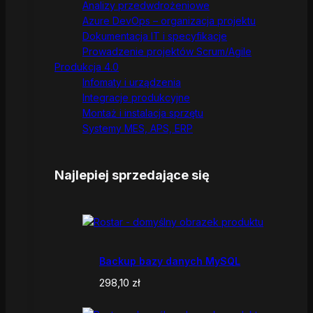
Analizy przedwdrożeniowe
Azure DevOps – organizacja projektu
Dokumentacja IT i specyfikacje
Prowadzenie projektów Scrum/Agile
Produkcja 4.0
Infomaty i urządzenia
Integracje produkcyjne
Montaż i instalacja sprzętu
Systemy MES, APS, ERP
Najlepiej sprzedające się
Backup bazy danych MySQL
298,10
zł