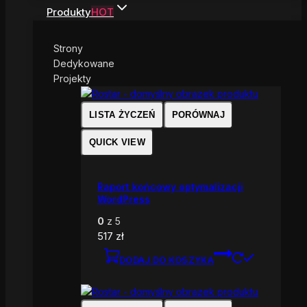
Produkty
HOT
Strony
Dedykowane
Projekty
LISTA ŻYCZEŃ
PORÓWNAJ
QUICK VIEW
Raport końcowy optymalizacji
WordPress
0
z 5
517
zł
DODAJ DO KOSZYKA