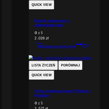
QUICK VIEW
Raport wydajności z
rekomendacjami
0
z 5
2 .026
zł
DODAJ DO KOSZYKA
LISTA ŻYCZEŃ
PORÓWNAJ
QUICK VIEW
Testy wydajnościowe GTmetrix /
Pingdom
0
z 5
2 .571
zł