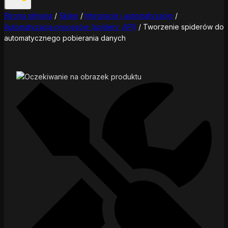
Strona główna
/
Sklep
/
Integracje i automatyzacje
/
Automatyzacja procesów (spidery, API)
/
Tworzenie spiderów do
automatycznego pobierania danych