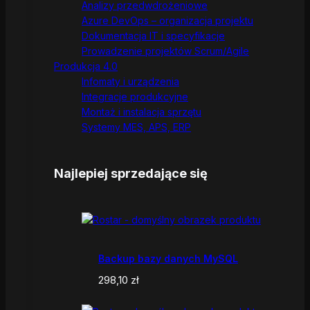
Analizy przedwdrożeniowe
Azure DevOps – organizacja projektu
Dokumentacja IT i specyfikacje
Prowadzenie projektów Scrum/Agile
Produkcja 4.0
Infomaty i urządzenia
Integracje produkcyjne
Montaż i instalacja sprzętu
Systemy MES, APS, ERP
Najlepiej sprzedające się
Backup bazy danych MySQL
298,10
zł