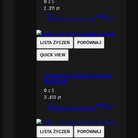
0
z 5
2 .311
zł
DODAJ DO KOSZYKA
LISTA ŻYCZEŃ
PORÓWNAJ
QUICK VIEW
Optymalizacja bezpieczeństwa
WordPress
0
z 5
3 .413
zł
DODAJ DO KOSZYKA
LISTA ŻYCZEŃ
PORÓWNAJ