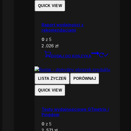
QUICK VIEW
Raport wydajności z
rekomendacjami
0
z 5
2 .026
zł
DODAJ DO KOSZYKA
LISTA ŻYCZEŃ
PORÓWNAJ
QUICK VIEW
Testy wydajnościowe GTmetrix /
Pingdom
0
z 5
2 .571
zł