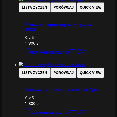
LISTA ŻYCZEŃ
PORÓWNAJ
QUICK VIEW
Planowanie sprintu i priorytetyzacja
zadań
0
z 5
1 .800
zł
DODAJ DO KOSZYKA
LISTA ŻYCZEŃ
PORÓWNAJ
QUICK VIEW
Zarządzanie ryzykiem w projekcie Agile
0
z 5
1 .800
zł
DODAJ DO KOSZYKA