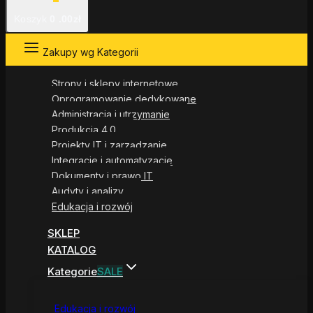
Koszyk
0
.00zł
Zakupy wg Kategorii
Strony i sklepy internetowe
Oprogramowanie dedykowane
Administracja i utrzymanie
Produkcja 4.0
Projekty IT i zarządzanie
Integracje i automatyzacje
Dokumenty i prawo IT
Audyty i analizy
Edukacja i rozwój
SKLEP
KATALOG
Kategorie
SALE
Edukacja i rozwój