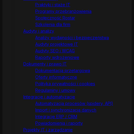
Praktyki i staże IT
Programy przebranżowienia
Społeczność Rostar
Szkolenia dla firm
Audyty i analizy
Analizy wydajności i bezpieczeństwa
Audyty projektowe IT
Audyty SEO i WCAG
Raporty wdrożeniowe
Dokumenty i prawo IT
Dokumentacja przetargowa
Oferty informatyczne
Polityka prywatności i cookies
Regulaminy i umowy
Integracje i automatyzacje
Automatyzacja procesów (spidery, API)
Import i synchronizacja danych
Integracje ERP / CRM
Powiadomienia i raporty
Projekty IT i zarządzanie