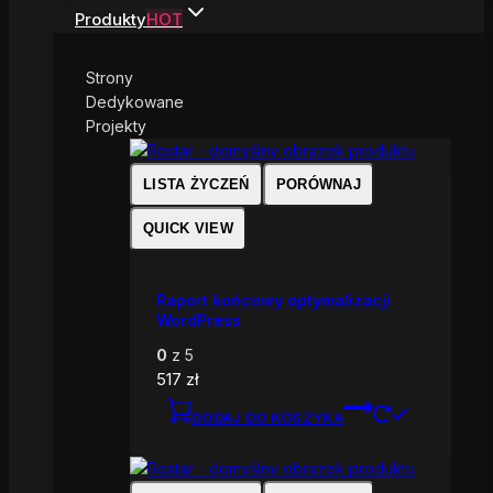
Produkty
HOT
Strony
Dedykowane
Projekty
LISTA ŻYCZEŃ
PORÓWNAJ
QUICK VIEW
Raport końcowy optymalizacji
WordPress
0
z 5
517
zł
DODAJ DO KOSZYKA